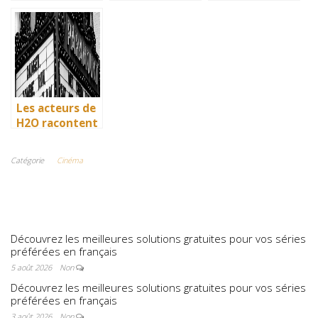
: comment l’île
: comment l’île
: comment l’île
de Mako a pris
de Mako a pris
de Mako a pris
vie en
vie en
vie en
Australie
Australie
Australie
Les acteurs de
H2O racontent
: comment l’île
de Mako a pris
Catégorie
Cinéma
vie en
Australie
Découvrez les meilleures solutions gratuites pour vos séries
préférées en français
5 août 2026
Non
Découvrez les meilleures solutions gratuites pour vos séries
préférées en français
3 août 2026
Non