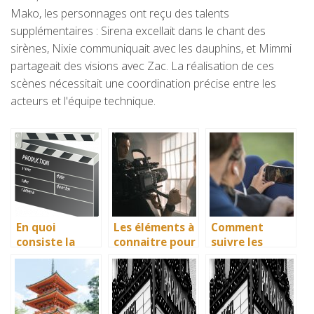
Mako, les personnages ont reçu des talents
supplémentaires : Sirena excellait dans le chant des
sirènes, Nixie communiquait avec les dauphins, et Mimmi
partageait des visions avec Zac. La réalisation de ces
scènes nécessitait une coordination précise entre les
acteurs et l'équipe technique.
En quoi
Les éléments à
Comment
consiste la
connaitre pour
suivre les
cérémonie des
devenir
dernieres
César?
comédien
actualites sur
les films?