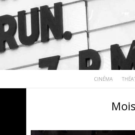
RICHARD B
CINÉMA
THÉA
Mois