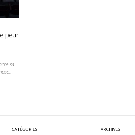
re peur
ncre sa
chose…
CATÉGORIES
ARCHIVES