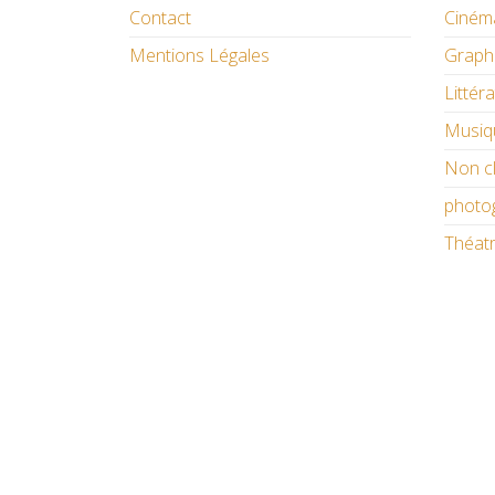
Contact
Ciném
Mentions Légales
Graph
Littér
Musiq
Non c
photo
Théat