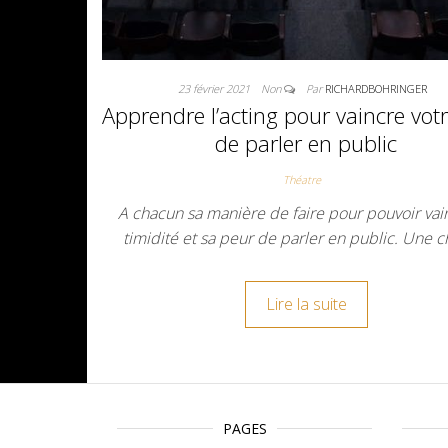
23 février 2021
Non
Par
RICHARDBOHRINGER
Apprendre l’acting pour vaincre vot
de parler en public
Théatre
A chacun sa manière de faire pour pouvoir vai
timidité et sa peur de parler en public. Une 
Lire la suite
PAGES