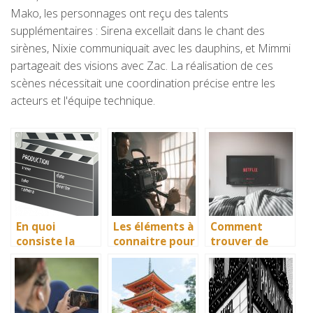
Mako, les personnages ont reçu des talents
supplémentaires : Sirena excellait dans le chant des
sirènes, Nixie communiquait avec les dauphins, et Mimmi
partageait des visions avec Zac. La réalisation de ces
scènes nécessitait une coordination précise entre les
acteurs et l'équipe technique.
En quoi
Les éléments à
Comment
consiste la
connaitre pour
trouver de
cérémonie des
devenir
nouvelles idées
César?
comédien
à regarder le
soir ?