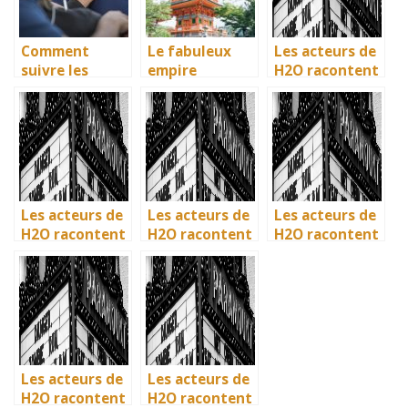
Comment
Le fabuleux
Les acteurs de
suivre les
empire
H2O racontent
dernieres
japonais et son
: comment l’ile
actualites sur
histoire
de Mako a pris
les films?
vie en
Australie
Les acteurs de
Les acteurs de
Les acteurs de
H2O racontent
H2O racontent
H2O racontent
: comment l’ile
: comment l’ile
: comment l’ile
de Mako a pris
de Mako a pris
de Mako a pris
vie en
vie en
vie en
Australie
Australie
Australie
Les acteurs de
Les acteurs de
H2O racontent
H2O racontent