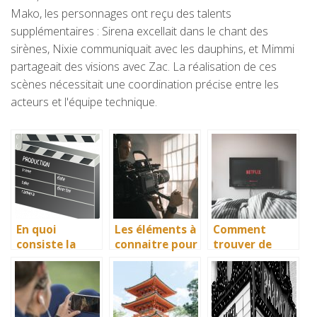
Mako, les personnages ont reçu des talents
supplémentaires : Sirena excellait dans le chant des
sirènes, Nixie communiquait avec les dauphins, et Mimmi
partageait des visions avec Zac. La réalisation de ces
scènes nécessitait une coordination précise entre les
acteurs et l'équipe technique.
En quoi
Les éléments à
Comment
consiste la
connaitre pour
trouver de
cérémonie des
devenir
nouvelles idées
César?
comédien
à regarder le
soir ?