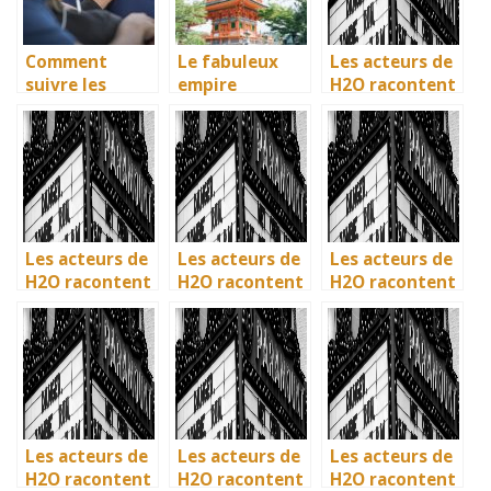
Comment
Le fabuleux
Les acteurs de
suivre les
empire
H2O racontent
dernieres
japonais et son
: comment l’ile
actualites sur
histoire
de Mako a pris
les films?
vie en
Australie
Les acteurs de
Les acteurs de
Les acteurs de
H2O racontent
H2O racontent
H2O racontent
: comment l’ile
: comment l’ile
: comment l’ile
de Mako a pris
de Mako a pris
de Mako a pris
vie en
vie en
vie en
Australie
Australie
Australie
Les acteurs de
Les acteurs de
Les acteurs de
H2O racontent
H2O racontent
H2O racontent