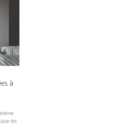
ées à
pleine
 que les