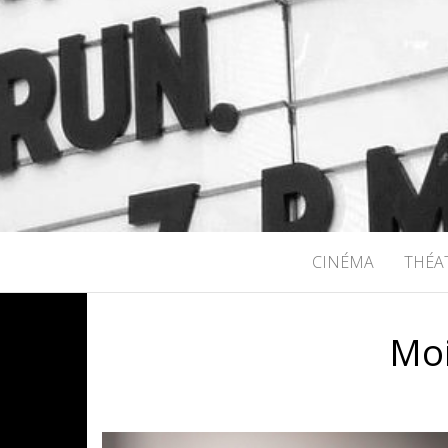
RICHARD B
CINÉMA
THÉA
Moi