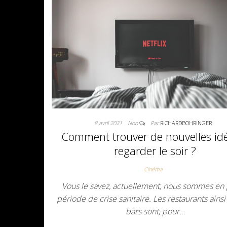
8 avril 2021
Non
Par
RICHARDBOHRINGER
Comment trouver de nouvelles id
regarder le soir ?
Cinéma
Vous le savez, actuellement, nous sommes en 
période de crise sanitaire. Les restaurants ainsi
bars sont, pour…