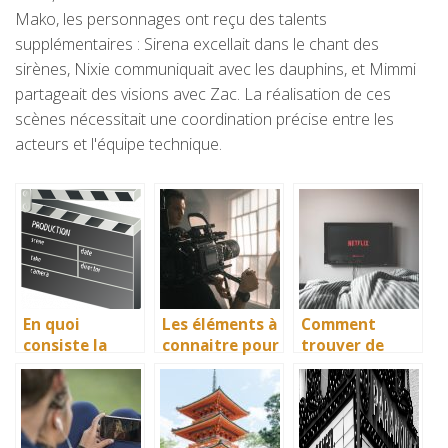
Mako, les personnages ont reçu des talents
supplémentaires : Sirena excellait dans le chant des
sirènes, Nixie communiquait avec les dauphins, et Mimmi
partageait des visions avec Zac. La réalisation de ces
scènes nécessitait une coordination précise entre les
acteurs et l'équipe technique.
En quoi
Les éléments à
Comment
consiste la
connaitre pour
trouver de
cérémonie des
devenir
nouvelles idées
César?
comédien
à regarder le
soir ?