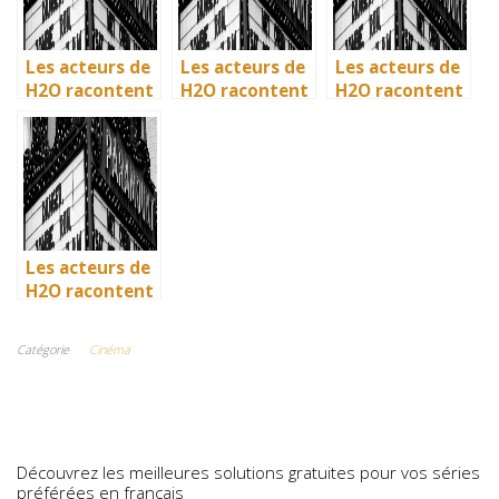
Les acteurs de
Les acteurs de
Les acteurs de
H2O racontent
H2O racontent
H2O racontent
: comment l’île
: comment l’île
: comment l’île
de Mako a pris
de Mako a pris
de Mako a pris
vie en
vie en
vie en
Australie
Australie
Australie
Les acteurs de
H2O racontent
: comment l’île
de Mako a pris
Catégorie
Cinéma
vie en
Australie
Découvrez les meilleures solutions gratuites pour vos séries
préférées en français