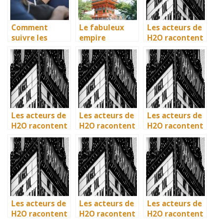
Comment
Le fabuleux
Les acteurs de
suivre les
empire
H2O racontent
dernieres
japonais et son
: comment l’ile
actualites sur
histoire
de Mako a pris
les films?
vie en
Australie
Les acteurs de
Les acteurs de
Les acteurs de
H2O racontent
H2O racontent
H2O racontent
: comment l’ile
: comment l’ile
: comment l’ile
de Mako a pris
de Mako a pris
de Mako a pris
vie en
vie en
vie en
Australie
Australie
Australie
Les acteurs de
Les acteurs de
Les acteurs de
H2O racontent
H2O racontent
H2O racontent