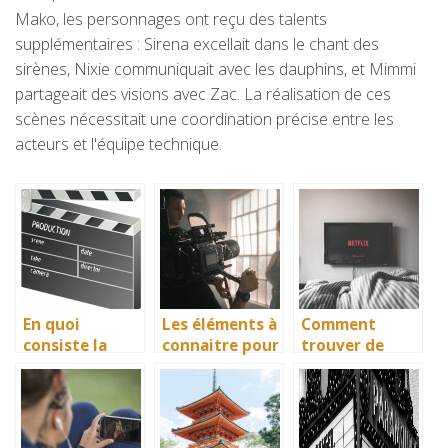
Mako, les personnages ont reçu des talents
supplémentaires : Sirena excellait dans le chant des
sirènes, Nixie communiquait avec les dauphins, et Mimmi
partageait des visions avec Zac. La réalisation de ces
scènes nécessitait une coordination précise entre les
acteurs et l'équipe technique.
En quoi
Les éléments à
Comment
consiste la
connaitre pour
trouver de
cérémonie des
devenir
nouvelles idées
César?
comédien
à regarder le
soir ?