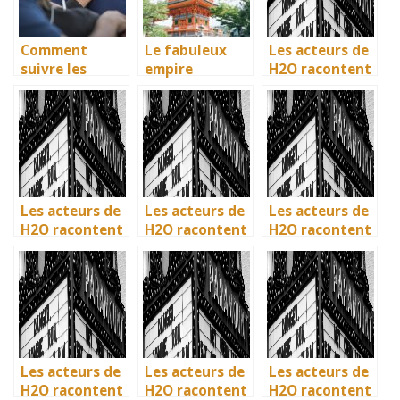
Comment
Le fabuleux
Les acteurs de
suivre les
empire
H2O racontent
dernieres
japonais et son
: comment l’ile
actualites sur
histoire
de Mako a pris
les films?
vie en
Australie
Les acteurs de
Les acteurs de
Les acteurs de
H2O racontent
H2O racontent
H2O racontent
: comment l’ile
: comment l’ile
: comment l’ile
de Mako a pris
de Mako a pris
de Mako a pris
vie en
vie en
vie en
Australie
Australie
Australie
Les acteurs de
Les acteurs de
Les acteurs de
H2O racontent
H2O racontent
H2O racontent