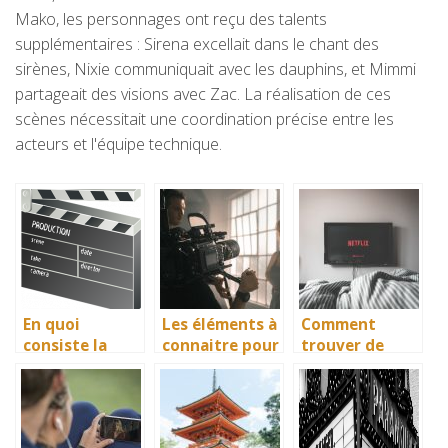
Mako, les personnages ont reçu des talents
supplémentaires : Sirena excellait dans le chant des
sirènes, Nixie communiquait avec les dauphins, et Mimmi
partageait des visions avec Zac. La réalisation de ces
scènes nécessitait une coordination précise entre les
acteurs et l'équipe technique.
En quoi
Les éléments à
Comment
consiste la
connaitre pour
trouver de
cérémonie des
devenir
nouvelles idées
César?
comédien
à regarder le
soir ?