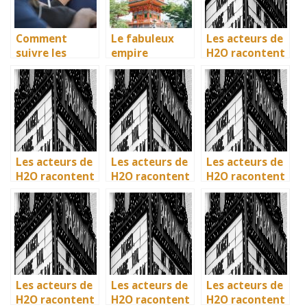
Comment
Le fabuleux
Les acteurs de
suivre les
empire
H2O racontent
dernieres
japonais et son
: comment l’ile
actualites sur
histoire
de Mako a pris
les films?
vie en
Australie
Les acteurs de
Les acteurs de
Les acteurs de
H2O racontent
H2O racontent
H2O racontent
: comment l’ile
: comment l’ile
: comment l’ile
de Mako a pris
de Mako a pris
de Mako a pris
vie en
vie en
vie en
Australie
Australie
Australie
Les acteurs de
Les acteurs de
Les acteurs de
H2O racontent
H2O racontent
H2O racontent