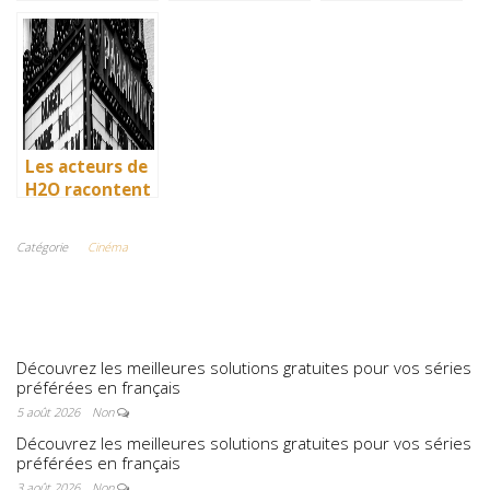
: comment l’île
: comment l’île
: comment l’île
de Mako a pris
de Mako a pris
de Mako a pris
vie en
vie en
vie en
Australie
Australie
Australie
Les acteurs de
H2O racontent
: comment l’île
de Mako a pris
Catégorie
Cinéma
vie en
Australie
Découvrez les meilleures solutions gratuites pour vos séries
préférées en français
5 août 2026
Non
Découvrez les meilleures solutions gratuites pour vos séries
préférées en français
3 août 2026
Non