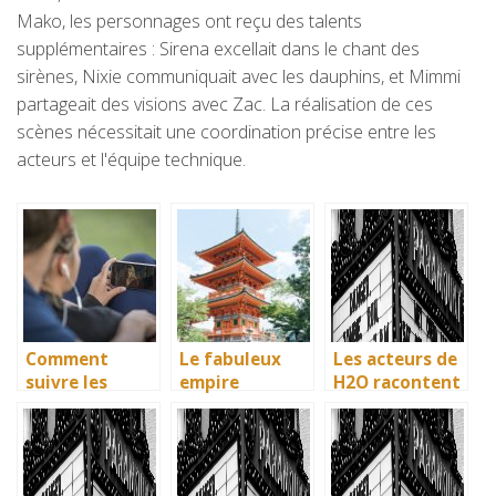
Mako, les personnages ont reçu des talents
supplémentaires : Sirena excellait dans le chant des
sirènes, Nixie communiquait avec les dauphins, et Mimmi
partageait des visions avec Zac. La réalisation de ces
scènes nécessitait une coordination précise entre les
acteurs et l'équipe technique.
Comment
Le fabuleux
Les acteurs de
suivre les
empire
H2O racontent
dernieres
japonais et son
: comment l’ile
actualites sur
histoire
de Mako a pris
les films?
vie en
Australie