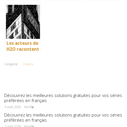
: comment l’île
: comment l’île
: comment l’île
de Mako a pris
de Mako a pris
de Mako a pris
vie en
vie en
vie en
Australie
Australie
Australie
Les acteurs de
H2O racontent
: comment l’île
de Mako a pris
Catégorie
Cinéma
vie en
Australie
Découvrez les meilleures solutions gratuites pour vos séries
préférées en français
5 août 2026
Non
Découvrez les meilleures solutions gratuites pour vos séries
préférées en français
3 août 2026
Non