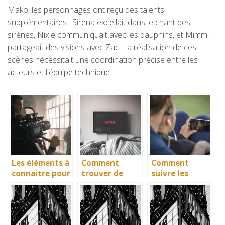
Mako, les personnages ont reçu des talents
supplémentaires : Sirena excellait dans le chant des
sirènes, Nixie communiquait avec les dauphins, et Mimmi
partageait des visions avec Zac. La réalisation de ces
scènes nécessitait une coordination précise entre les
acteurs et l'équipe technique.
Les éléments à
Comment
Comment
connaitre pour
trouver de
suivre les
devenir
nouvelles idées
dernieres
comédien
à regarder le
actualites sur
soir ?
les films?