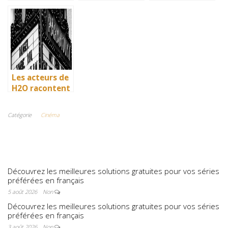
: comment l’île
: comment l’île
: comment l’île
de Mako a pris
de Mako a pris
de Mako a pris
vie en
vie en
vie en
Australie
Australie
Australie
Les acteurs de
H2O racontent
: comment l’île
de Mako a pris
Catégorie
Cinéma
vie en
Australie
Découvrez les meilleures solutions gratuites pour vos séries
préférées en français
5 août 2026
Non
Découvrez les meilleures solutions gratuites pour vos séries
préférées en français
3 août 2026
Non