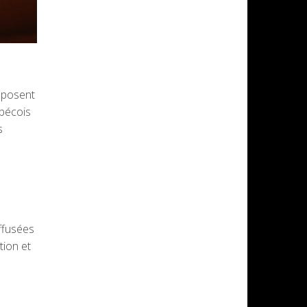
oposent
ébécois
s
ffusées
tion et