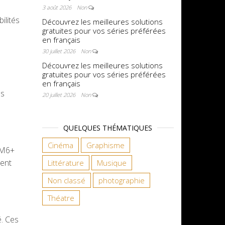
3 août 2026
Non
ilités
Découvrez les meilleures solutions
gratuites pour vos séries préférées
en français
30 juillet 2026
Non
Découvrez les meilleures solutions
gratuites pour vos séries préférées
en français
es
20 juillet 2026
Non
QUELQUES THÉMATIQUES
Cinéma
Graphisme
. M6+
uent
Littérature
Musique
Non classé
photographie
Théatre
é. Ces