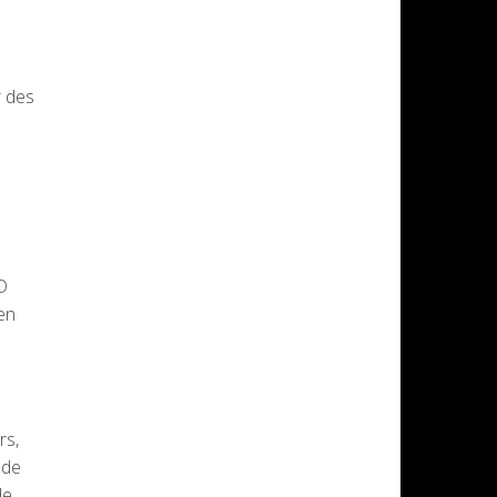
r des
D
en
rs,
 de
e,