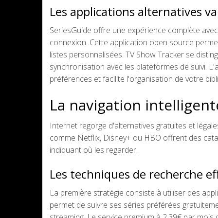
Les applications alternatives va
SeriesGuide offre une expérience complète avec
connexion. Cette application open source permet
listes personnalisées. TV Show Tracker se disting
synchronisation avec les plateformes de suivi. 
préférences et facilite l'organisation de votre bib
La navigation intelligent
Internet regorge d'alternatives gratuites et lé
comme Netflix, Disney+ ou HBO offrent des catalog
indiquant où les regarder.
Les techniques de recherche ef
La première stratégie consiste à utiliser des appli
permet de suivre ses séries préférées gratuiteme
streaming. Le service premium à 2,39€ par mois 