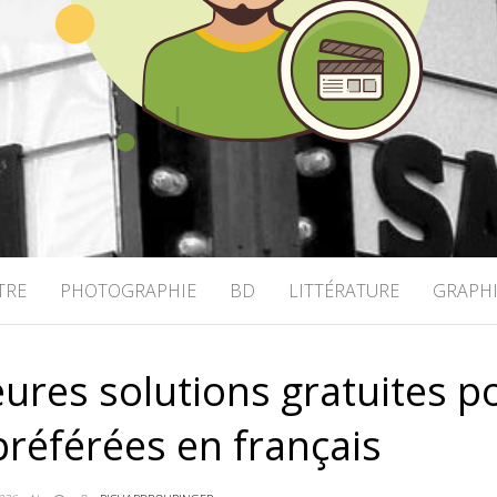
OHRINGER
TRE
PHOTOGRAPHIE
BD
LITTÉRATURE
GRAPH
eures solutions gratuites p
préférées en français