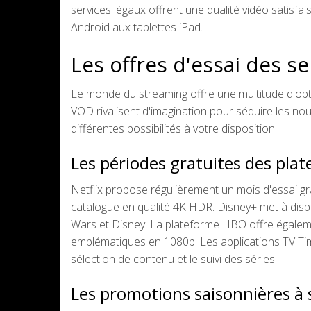
services légaux offrent une qualité vidéo satisfa
Android aux tablettes iPad.
Les offres d'essai des 
Le monde du streaming offre une multitude d'opti
VOD rivalisent d'imagination pour séduire les nou
différentes possibilités à votre disposition.
Les périodes gratuites des pla
Netflix propose régulièrement un mois d'essai gr
catalogue en qualité 4K HDR. Disney+ met à disp
Wars et Disney. La plateforme HBO offre égalem
emblématiques en 1080p. Les applications TV Tim
sélection de contenu et le suivi des séries.
Les promotions saisonnières à s