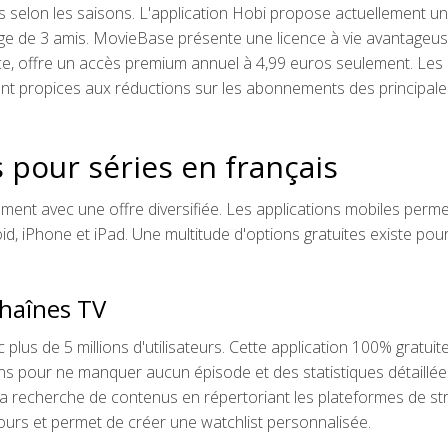
fs selon les saisons. L'application Hobi propose actuellement un
age de 3 amis. MovieBase présente une licence à vie avantageu
ce, offre un accès premium annuel à 4,99 euros seulement. Les
nt propices aux réductions sur les abonnements des principale
 pour séries en français
mment avec une offre diversifiée. Les applications mobiles perme
id, iPhone et iPad. Une multitude d'options gratuites existe pou
 chaînes TV
lus de 5 millions d'utilisateurs. Cette application 100% gratuit
ns pour ne manquer aucun épisode et des statistiques détaillée
 la recherche de contenus en répertoriant les plateformes de s
cours et permet de créer une watchlist personnalisée.