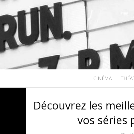
RICHARD B
CINÉMA
THÉA
Découvrez les meill
vos séries 