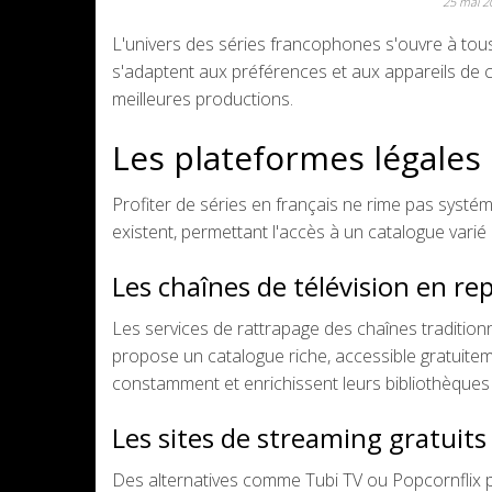
25 mai 
L'univers des séries francophones s'ouvre à tous 
s'adaptent aux préférences et aux appareils de 
meilleures productions.
Les plateformes légale
Profiter de séries en français ne rime pas systé
existent, permettant l'accès à un catalogue varié
Les chaînes de télévision en re
Les services de rattrapage des chaînes traditio
propose un catalogue riche, accessible gratuitem
constamment et enrichissent leurs bibliothèques
Les sites de streaming gratuits 
Des alternatives comme Tubi TV ou Popcornflix p