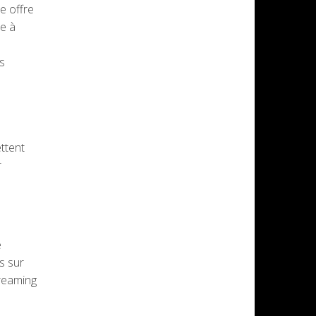
e offre
se à
s
ttent
r
e
s sur
treaming