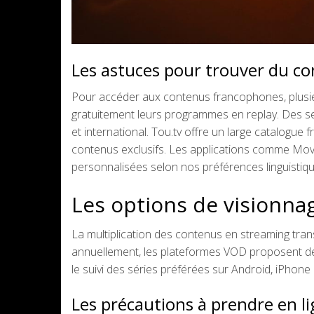
Les astuces pour trouver du co
Pour accéder aux contenus francophones, plusi
gratuitement leurs programmes en replay. Des s
et international. Tou.tv offre un large catalogu
contenus exclusifs. Les applications comme Mo
personnalisées selon nos préférences linguistiqu
Les options de visionna
La multiplication des contenus en streaming tra
annuellement, les plateformes VOD proposent des 
le suivi des séries préférées sur Android, iPhone 
Les précautions à prendre en l