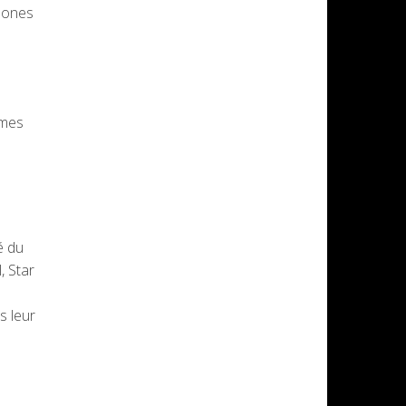
phones
rmes
é du
, Star
s leur