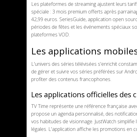
Les plateformes de streaming ajustent leurs tari
spéciale : 3 mois premium offerts après parrain
42,99 euros. SeriesGuide, application open sour
périodes de fêtes et les événements spéciaux so
plateformes VOD.
Les applications mobiles
L'univers des séries télévisées s'enrichit consta
de gérer et suivre vos séries préférées sur Andro
profiter des contenus francophones.
Les applications officielles des
TV Time représente une référence française avec p
propose un agenda personnalisé, des notificatio
vos habitudes de visionnage. JustWatch simplifie
légales. L'application affiche les promotions en 