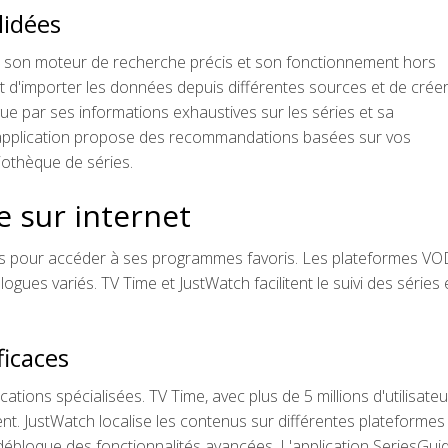
lidées
 son moteur de recherche précis et son fonctionnement hors
 d'importer les données depuis différentes sources et de crée
ue par ses informations exhaustives sur les séries et sa
L'application propose des recommandations basées sur vos
liothèque de séries.
e sur internet
gales pour accéder à ses programmes favoris. Les plateformes VO
ues variés. TV Time et JustWatch facilitent le suivi des séries 
ficaces
cations spécialisées. TV Time, avec plus de 5 millions d'utilisateu
nt. JustWatch localise les contenus sur différentes plateformes
débloque des fonctionnalités avancées. L'application SeriesGuid