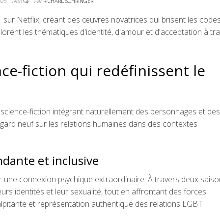
2025
Non
Par
RICHARDBOHRINGER
T sur Netflix, créant des œuvres novatrices qui brisent les code
orent les thématiques d'identité, d'amour et d'acceptation à tr
ce-fiction qui redéfinissent le
e science-fiction intégrant naturellement des personnages et des
gard neuf sur les relations humaines dans des contextes
dante et inclusive
par une connexion psychique extraordinaire. À travers deux sais
rs identités et leur sexualité, tout en affrontant des forces
lpitante et représentation authentique des relations LGBT.