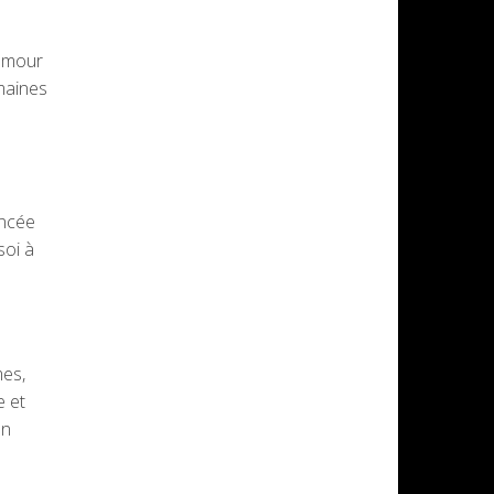
'amour
umaines
ancée
soi à
mes,
e et
un