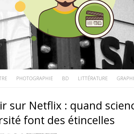
OHRINGER
TRE
PHOTOGRAPHIE
BD
LITTÉRATURE
GRAPH
r sur Netflix : quand scien
ersité font des étincelles