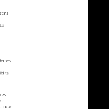
isons
 La
dernes.
ilité.
ures
Les
 chacun