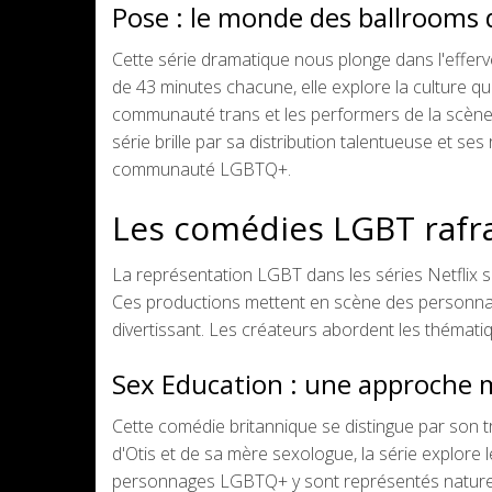
Pose : le monde des ballrooms
Cette série dramatique nous plonge dans l'effe
de 43 minutes chacune, elle explore la culture que
communauté trans et les performers de la scène b
série brille par sa distribution talentueuse et ses 
communauté LGBTQ+.
Les comédies LGBT rafr
La représentation LGBT dans les séries Netflix 
Ces productions mettent en scène des personnage
divertissant. Les créateurs abordent les thématique
Sex Education : une approche m
Cette comédie britannique se distingue par son t
d'Otis et de sa mère sexologue, la série explore l
personnages LGBTQ+ y sont représentés naturel