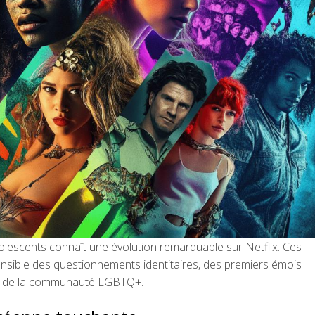
lescents connaît une évolution remarquable sur Netflix. Ces
nsible des questionnements identitaires, des premiers émois
es de la communauté LGBTQ+.