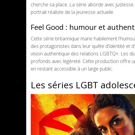
cherche sa place. La série aborde avec justesse d
portrait réaliste de la jeunesse actuelle.
Feel Good : humour et authent
Cette série britannique marie habilement l'humour
des protagonistes dans leur quête d'identité et d
vision authentique des relations LGBTQ+. Les di
profonds avec légèreté. Cette production offre u
en restant accessible à un large public.
Les séries LGBT adoles