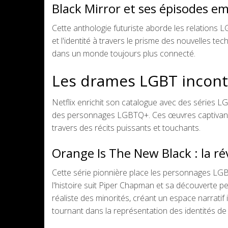
Black Mirror et ses épisodes 
Cette anthologie futuriste aborde les relations 
et l'identité à travers le prisme des nouvelles te
dans un monde toujours plus connecté.
Les drames LGBT inconto
Netflix enrichit son catalogue avec des séries 
des personnages LGBTQ+. Ces œuvres captivantes a
travers des récits puissants et touchants.
Orange Is The New Black : la ré
Cette série pionnière place les personnages LGB
l'histoire suit Piper Chapman et sa découverte pe
réaliste des minorités, créant un espace narratif
tournant dans la représentation des identités de g