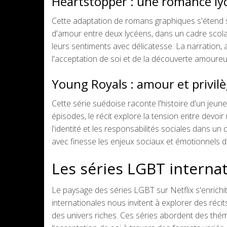
Heartstopper : une romance l
Cette adaptation de romans graphiques s'étend su
d'amour entre deux lycéens, dans un cadre scola
leurs sentiments avec délicatesse. La narration
l'acceptation de soi et de la découverte amoureus
Young Royals : amour et privil
Cette série suédoise raconte l'histoire d'un jeun
épisodes, le récit explore la tension entre devoi
l'identité et les responsabilités sociales dans un
avec finesse les enjeux sociaux et émotionnels d
Les séries LGBT internat
Le paysage des séries LGBT sur Netflix s'enrich
internationales nous invitent à explorer des ré
des univers riches. Ces séries abordent des théma