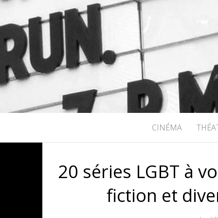
RICHARD B
CINÉMA
THÉA
20 séries LGBT à voi
fiction et div