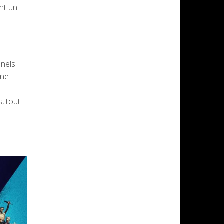
nt un
nnels
une
, tout