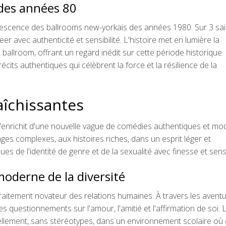
 des années 80
rvescence des ballrooms new-yorkais des années 1980. Sur 3 sa
er avec authenticité et sensibilité. L'histoire met en lumière la
allroom, offrant un regard inédit sur cette période historique.
récits authentiques qui célèbrent la force et la résilience de la
aîchissantes
s'enrichit d'une nouvelle vague de comédies authentiques et mo
s complexes, aux histoires riches, dans un esprit léger et
s de l'identité de genre et de la sexualité avec finesse et sensib
oderne de la diversité
raitement novateur des relations humaines. À travers les avent
es questionnements sur l'amour, l'amitié et l'affirmation de soi. 
lement, sans stéréotypes, dans un environnement scolaire où