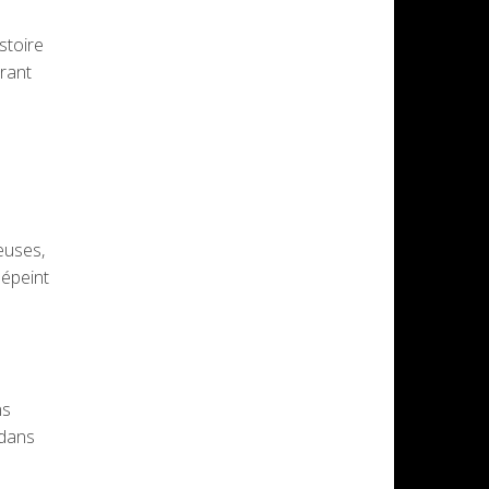
stoire
rant
euses,
dépeint
ns
 dans