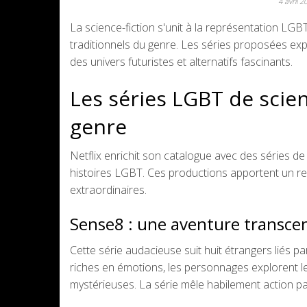
4 avril 
La science-fiction s'unit à la représentation LGB
traditionnels du genre. Les séries proposées expl
des univers futuristes et alternatifs fascinants.
Les séries LGBT de scien
genre
Netflix enrichit son catalogue avec des séries d
histoires LGBT. Ces productions apportent un re
extraordinaires.
Sense8 : une aventure transcen
Cette série audacieuse suit huit étrangers liés 
riches en émotions, les personnages explorent leu
mystérieuses. La série mêle habilement action pa