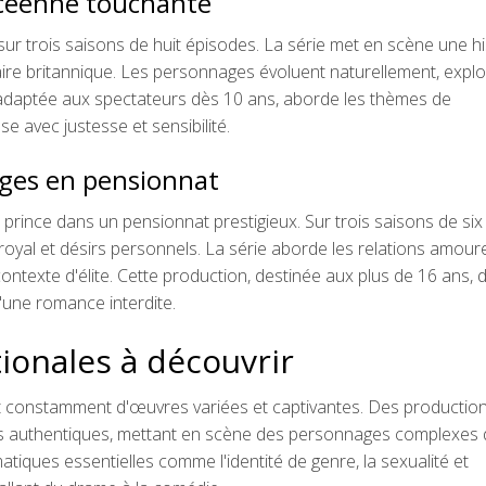
ycéenne touchante
r trois saisons de huit épisodes. La série met en scène une hi
ire britannique. Les personnages évoluent naturellement, explo
, adaptée aux spectateurs dès 10 ans, aborde les thèmes de
e avec justesse et sensibilité.
èges en pensionnat
e prince dans un pensionnat prestigieux. Sur trois saisons de six
r royal et désirs personnels. La série aborde les relations amour
 contexte d'élite. Cette production, destinée aux plus de 16 ans, 
'une romance interdite.
ionales à découvrir
it constamment d'œuvres variées et captivantes. Des productio
cits authentiques, mettant en scène des personnages complexes
tiques essentielles comme l'identité de genre, la sexualité et