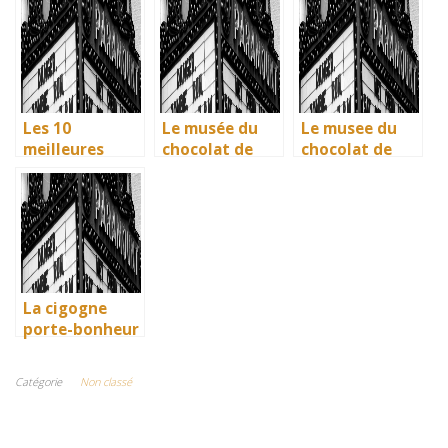
visiter en 2025
Phrases
visiter en 2025
: Ravenne, la
Uniques pour
: Ravenne, la
ville aux huit
immortaliser
ville aux huit
monuments
vos amitiés
monuments
UNESCO
UNESCO
Les 10
Le musée du
Le musee du
meilleures
chocolat de
chocolat de
villes d’Italie à
Bayonne : la
Bayonne : la
visiter en 2025
mémoire
memoire
: Ravenne, la
vivante des
vivante des
ville aux huit
artisans
artisans
monuments
basques
basques
UNESCO
La cigogne
porte-bonheur
: que dit la
legende ? Son
Catégorie
Non classé
influence dans
la litterature
enfantine