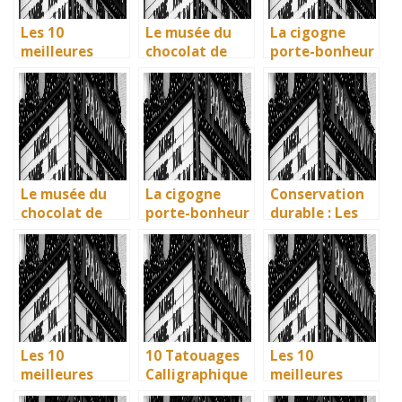
UNESCO
UNESCO
Les 10
Le musée du
La cigogne
meilleures
chocolat de
porte-bonheur
villes d’Italie à
Bayonne : la
: que dit la
visiter en 2025
mémoire
légende ? Son
: Ravenne, la
vivante des
influence dans
ville aux huit
artisans
la littérature
monuments
basques
enfantine
UNESCO
Le musée du
La cigogne
Conservation
chocolat de
porte-bonheur
durable : Les
Bayonne : la
: que dit la
nouvelles
mémoire
légende ? Son
méthodes
vivante des
influence dans
écologiques du
artisans
la littérature
British
basques
enfantine
Museum
Les 10
10 Tatouages
Les 10
meilleures
Calligraphique
meilleures
villes d’Italie à
s : Citations et
villes d’Italie à