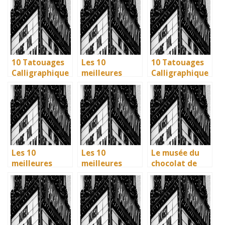
légende ? Son
Phrases
méthodes
influence dans
Uniques pour
écologiques du
la littérature
immortaliser
British
enfantine
vos amitiés
Museum
10 Tatouages
Les 10
10 Tatouages
Calligraphique
meilleures
Calligraphique
s : Citations et
villes d’Italie à
s : Citations et
Phrases
visiter en 2025
Phrases
Uniques pour
: Ravenne, la
Uniques pour
immortaliser
ville aux huit
immortaliser
vos amitiés
monuments
vos amitiés
UNESCO
Les 10
Les 10
Le musée du
meilleures
meilleures
chocolat de
villes d’Italie à
villes d’Italie à
Bayonne : la
visiter en 2025
visiter en 2025
mémoire
: Ravenne, la
: Ravenne, la
vivante des
ville aux huit
ville aux huit
artisans
monuments
monuments
basques