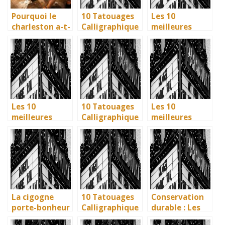
Pourquoi le
10 Tatouages
Les 10
charleston a-t-
Calligraphique
meilleures
il fait fureur et
s : Citations et
villes d’Italie à
qu’est-ce que
Phrases
visiter en 2025
c’est ?
Uniques pour
: Ravenne, la
immortaliser
ville aux huit
vos amitiés
monuments
UNESCO
Les 10
10 Tatouages
Les 10
meilleures
Calligraphique
meilleures
villes d’Italie à
s : Citations et
villes d’Italie à
visiter en 2025
Phrases
visiter en 2025
: Ravenne, la
Uniques pour
: Ravenne, la
ville aux huit
immortaliser
ville aux huit
monuments
vos amitiés
monuments
UNESCO
UNESCO
La cigogne
10 Tatouages
Conservation
porte-bonheur
Calligraphique
durable : Les
: que dit la
s : Citations et
nouvelles