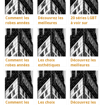
préférées en
font des
français
étincelles
Comment les
Découvrez les
20 séries LGBT
robes années
meilleures
à voir sur
40 vintage ont
solutions
Netflix : quand
révolutionné la
gratuites pour
science-fiction
mode en temps
vos séries
et diversité
de guerre
préférées en
font des
français
étincelles
Comment les
Les choix
Découvrez les
robes années
esthétiques
meilleures
40 vintage ont
surprenants du
solutions
révolutionné la
générique de
gratuites pour
mode en temps
Joker 2 (2024)
vos séries
de guerre
préférées en
français
Comment les
Les choix
Découvrez les