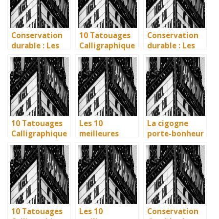
Conservation
10 Tatouages
Conservation
durable : Les
Calligraphique
durable : Les
nouvelles
s : Citations et
nouvelles
méthodes
Phrases
méthodes
écologiques du
Uniques pour
écologiques du
British
immortaliser
British
Museum
vos amitiés
Museum
10 Tatouages
Les 10
La cigogne
Calligraphique
meilleures
porte-bonheur
s : Citations et
villes d’Italie à
: que dit la
Phrases
visiter en 2025
légende ? Son
Uniques pour
: Ravenne, la
influence dans
immortaliser
ville aux huit
la littérature
vos amitiés
monuments
enfantine
UNESCO
10 Tatouages
Les 10
Conservation