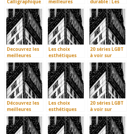
Calligraphique
meilleures
durable : Les
s : Citations et
villes d’Italie a
nouvelles
Phrases
visiter en 2025
methodes
Uniques pour
: Ravenne, la
ecologiques du
immortaliser
ville aux huit
British
vos amitiés
monuments
Museum
UNESCO
Decouvrez les
Les choix
20 séries LGBT
meilleures
esthétiques
à voir sur
solutions
surprenants du
Netflix : quand
gratuites pour
générique de
science-fiction
vos series
Joker 2 (2024)
et diversité
preferees en
font des
francais
étincelles
Découvrez les
Les choix
20 séries LGBT
meilleures
esthétiques
à voir sur
solutions
surprenants du
Netflix : quand
gratuites pour
générique de
science-fiction
vos séries
Joker 2 (2024)
et diversité