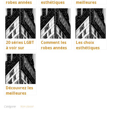
robes années
esthétiques
meilleures
40 vintage ont
surprenants du
solutions
révolutionné la
générique de
gratuites pour
mode en temps
Joker 2 (2024)
vos séries
de guerre
préférées en
français
20 séries LGBT
Comment les
Les choix
à voir sur
robes années
esthétiques
Netflix : quand
40 vintage ont
surprenants du
science-fiction
révolutionné la
générique de
et diversité
mode en temps
Joker 2 (2024)
font des
de guerre
étincelles
Découvrez les
meilleures
solutions
gratuites pour
Catégorie
Non classé
vos séries