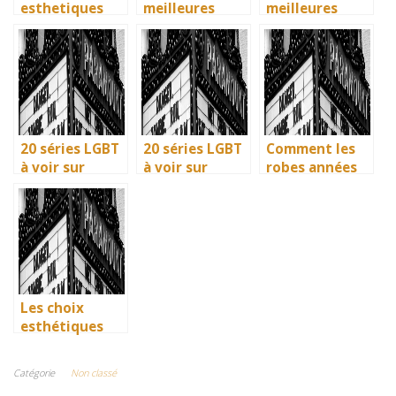
esthetiques
meilleures
meilleures
surprenants du
solutions
solutions
generique de
gratuites pour
gratuites pour
Joker 2 (2024)
vos series
vos séries
preferees en
préférées en
francais
français
20 séries LGBT
20 séries LGBT
Comment les
à voir sur
à voir sur
robes années
Netflix : quand
Netflix : quand
40 vintage ont
science-fiction
science-fiction
révolutionné la
et diversité
et diversité
mode en temps
font des
font des
de guerre
étincelles
étincelles
Les choix
esthétiques
surprenants du
générique de
Catégorie
Non classé
Joker 2 (2024)