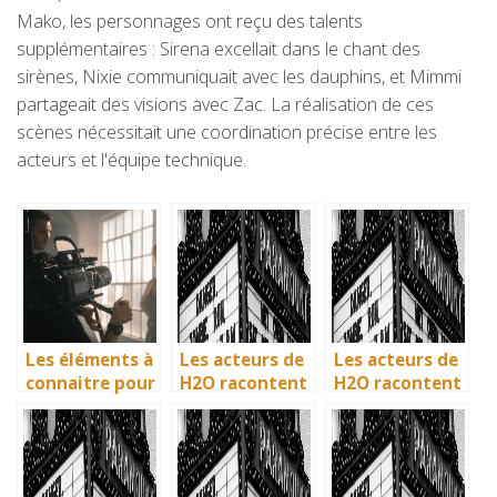
Mako, les personnages ont reçu des talents
supplémentaires : Sirena excellait dans le chant des
sirènes, Nixie communiquait avec les dauphins, et Mimmi
partageait des visions avec Zac. La réalisation de ces
scènes nécessitait une coordination précise entre les
acteurs et l'équipe technique.
Les éléments à
Les acteurs de
Les acteurs de
connaitre pour
H2O racontent
H2O racontent
devenir
: comment l’ile
: comment l’ile
comédien
de Mako a pris
de Mako a pris
vie en
vie en
Australie
Australie