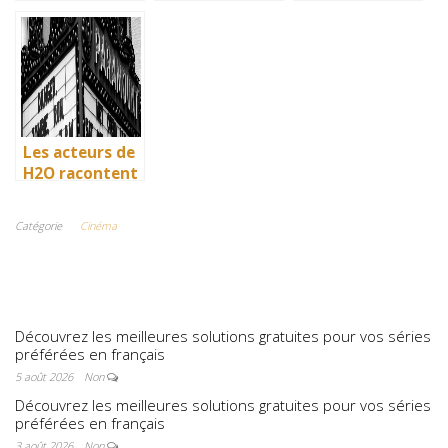
: comment l’île
: comment l’île
: comment l’île
de Mako a pris
de Mako a pris
de Mako a pris
vie en
vie en
vie en
Australie
Australie
Australie
Les acteurs de
H2O racontent
: comment l’île
de Mako a pris
Catégorie
Cinéma
vie en
Australie
Découvrez les meilleures solutions gratuites pour vos séries
préférées en français
5 août 2026
Non
Découvrez les meilleures solutions gratuites pour vos séries
préférées en français
3 août 2026
Non