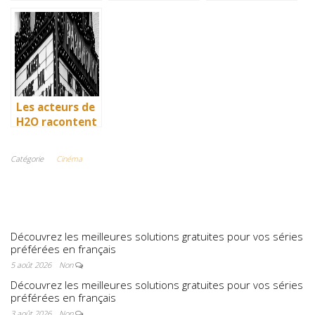
: comment l’île
: comment l’île
: comment l’île
de Mako a pris
de Mako a pris
de Mako a pris
vie en
vie en
vie en
Australie
Australie
Australie
Les acteurs de
H2O racontent
: comment l’île
de Mako a pris
Catégorie
Cinéma
vie en
Australie
Découvrez les meilleures solutions gratuites pour vos séries
préférées en français
5 août 2026
Non
Découvrez les meilleures solutions gratuites pour vos séries
préférées en français
3 août 2026
Non