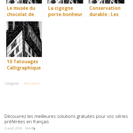
Le musée du
La cigogne
Conservation
chocolat de
porte-bonheur
durable : Les
Bayonne : la
: que dit la
nouvelles
mémoire
légende ? Son
méthodes
vivante des
influence dans
écologiques du
artisans
la littérature
British
basques
enfantine
Museum
10 Tatouages
Calligraphique
s : Citations et
Phrases
Catégorie
Non classé
Uniques pour
immortaliser
vos amitiés
Découvrez les meilleures solutions gratuites pour vos séries
préférées en français
5 août 2026
Non