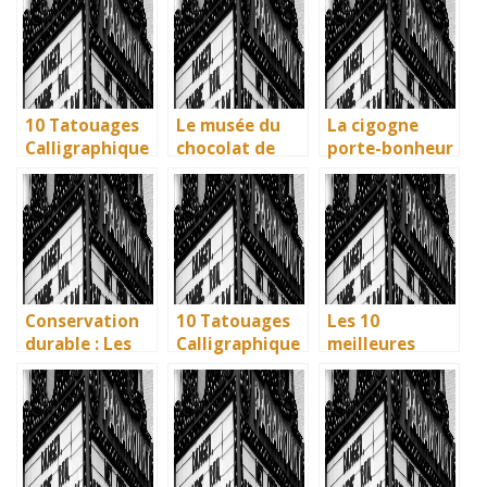
vivante des
influence dans
écologiques du
artisans
la littérature
British
basques
enfantine
Museum
10 Tatouages
Le musée du
La cigogne
Calligraphique
chocolat de
porte-bonheur
s : Citations et
Bayonne : la
: que dit la
Phrases
mémoire
légende ? Son
Uniques pour
vivante des
influence dans
immortaliser
artisans
la littérature
vos amitiés
basques
enfantine
Conservation
10 Tatouages
Les 10
durable : Les
Calligraphique
meilleures
nouvelles
s : Citations et
villes d’Italie à
méthodes
Phrases
visiter en 2025
écologiques du
Uniques pour
: Ravenne, la
British
immortaliser
ville aux huit
Museum
vos amitiés
monuments
UNESCO