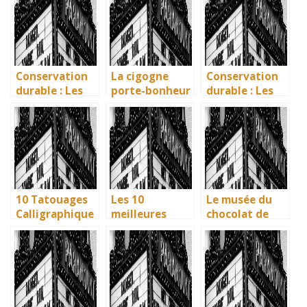
vins
vivante des
influence dans
artisans
la littérature
basques
enfantine
Conservation
La cigogne
Conservation
durable : Les
porte-bonheur
durable : Les
nouvelles
: que dit la
nouvelles
méthodes
légende ? Son
méthodes
écologiques du
influence dans
écologiques du
British
la littérature
British
Museum
enfantine
Museum
10 Tatouages
Les 10
Le musée du
Calligraphique
meilleures
chocolat de
s : Citations et
villes d’Italie à
Bayonne : la
Phrases
visiter en 2025
mémoire
Uniques pour
: Ravenne, la
vivante des
immortaliser
ville aux huit
artisans
vos amitiés
monuments
basques
UNESCO