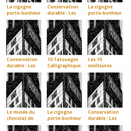
La cigogne
Conservation
La cigogne
porte-bonheur
durable : Les
porte-bonheur
: que dit la
nouvelles
: que dit la
légende ? Son
méthodes
légende ? Son
influence dans
écologiques du
influence dans
la littérature
British
la littérature
enfantine
Museum
enfantine
Conservation
10 Tatouages
Les 10
durable : Les
Calligraphique
meilleures
nouvelles
s : Citations et
villes d’Italie à
méthodes
Phrases
visiter en 2025
écologiques du
Uniques pour
: Ravenne, la
British
immortaliser
ville aux huit
Museum
vos amitiés
monuments
UNESCO
Le musée du
La cigogne
Conservation
chocolat de
porte-bonheur
durable : Les
Bayonne : la
: que dit la
nouvelles
mémoire
légende ? Son
méthodes