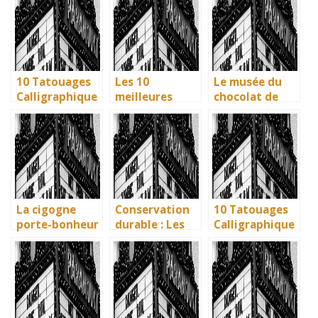
Uniques pour
: Ravenne, la
écologiques du
immortaliser
ville aux huit
British
vos amitiés
monuments
Museum
UNESCO
10 Tatouages
Les 10
Le musée du
Calligraphique
meilleures
chocolat de
s : Citations et
villes d’Italie à
Bayonne : la
Phrases
visiter en 2025
mémoire
Uniques pour
: Ravenne, la
vivante des
immortaliser
ville aux huit
artisans
vos amitiés
monuments
basques
UNESCO
La cigogne
Conservation
10 Tatouages
porte-bonheur
durable : Les
Calligraphique
: que dit la
nouvelles
s : Citations et
légende ? Son
méthodes
Phrases
influence dans
écologiques du
Uniques pour
la littérature
British
immortaliser
enfantine
Museum
vos amitiés