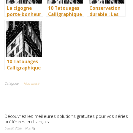
La cigogne
10 Tatouages
Conservation
porte-bonheur
Calligraphique
durable : Les
: que dit la
s : Citations et
nouvelles
légende ? Son
Phrases
méthodes
influence dans
Uniques pour
écologiques du
la littérature
immortaliser
British
enfantine
vos amitiés
Museum
10 Tatouages
Calligraphique
s : Citations et
Phrases
Catégorie
Non classé
Uniques pour
immortaliser
vos amitiés
Découvrez les meilleures solutions gratuites pour vos séries
préférées en français
5 août 2026
Non