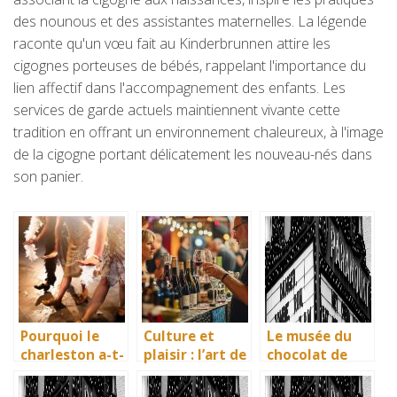
des nounous et des assistantes maternelles. La légende
raconte qu'un vœu fait au Kinderbrunnen attire les
cigognes porteuses de bébés, rappelant l'importance du
lien affectif dans l'accompagnement des enfants. Les
services de garde actuels maintiennent vivante cette
tradition en offrant un environnement chaleureux, à l'image
de la cigogne portant délicatement les nouveau-nés dans
son panier.
Pourquoi le
Culture et
Le musée du
charleston a-t-
plaisir : l’art de
chocolat de
il fait fureur et
la dégustation
Bayonne : la
qu’est-ce que
à la foire aux
mémoire