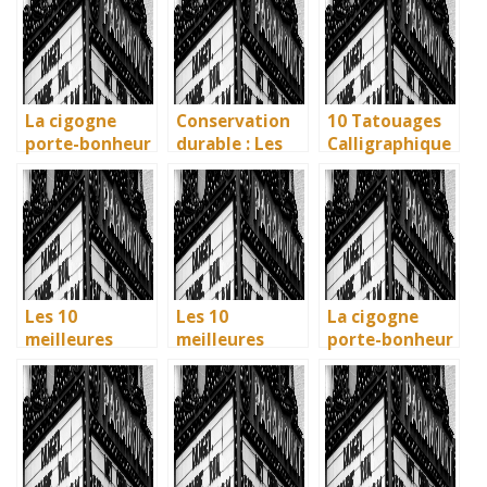
c’est ?
vins
vivante des
artisans
basques
La cigogne
Conservation
10 Tatouages
porte-bonheur
durable : Les
Calligraphique
: que dit la
nouvelles
s : Citations et
légende ? Son
méthodes
Phrases
influence dans
écologiques du
Uniques pour
la littérature
British
immortaliser
enfantine
Museum
vos amitiés
Les 10
Les 10
La cigogne
meilleures
meilleures
porte-bonheur
villes d’Italie à
villes d’Italie à
: que dit la
visiter en 2025
visiter en 2025
légende ? Son
: Ravenne, la
: Ravenne, la
influence dans
ville aux huit
ville aux huit
la littérature
monuments
monuments
enfantine
UNESCO
UNESCO