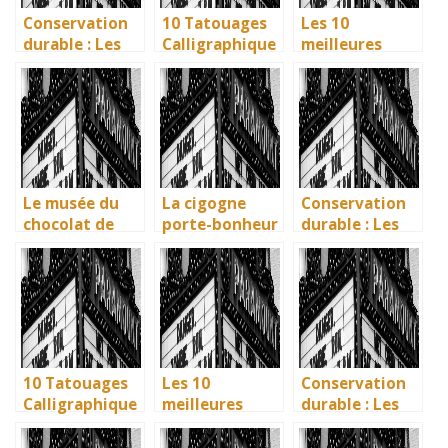
Conservation
10 Tatouages
Les 10
durable : Les
Calligraphique
meilleures
nouvelles
s : Citations et
villes d’Italie à
méthodes
Phrases
visiter en 2025
écologiques du
Uniques pour
: Ravenne, la
British
immortaliser
ville aux huit
Museum
vos amitiés
monuments
UNESCO
Le musée du
La cigogne
Conservation
chocolat de
porte-bonheur
durable : Les
Bayonne : la
: que dit la
nouvelles
mémoire
légende ? Son
méthodes
vivante des
influence dans
écologiques du
artisans
la littérature
British
basques
enfantine
Museum
10 Tatouages
Les 10
Conservation
Calligraphique
meilleures
durable : Les
s : Citations et
villes d’Italie à
nouvelles
Phrases
visiter en 2025
méthodes