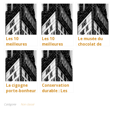
: que dit la
nouvelles
s : Citations et
légende ? Son
méthodes
Phrases
influence dans
écologiques du
Uniques pour
la littérature
British
immortaliser
enfantine
Museum
vos amitiés
Les 10
Les 10
Le musée du
meilleures
meilleures
chocolat de
villes d’Italie à
villes d’Italie à
Bayonne : la
visiter en 2025
visiter en 2025
mémoire
: Ravenne, la
: Ravenne, la
vivante des
ville aux huit
ville aux huit
artisans
monuments
monuments
basques
UNESCO
UNESCO
La cigogne
Conservation
porte-bonheur
durable : Les
: que dit la
nouvelles
légende ? Son
méthodes
Catégorie
Non classé
influence dans
écologiques du
la littérature
British