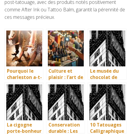
post-tatouage, avec des produits notés positivement
comme After Ink ou Tattoo Balm, garantit la pérennité de
ces messages précieux.
Pourquoi le
Culture et
Le musée du
charleston a-t-
plaisir : l’art de
chocolat de
il fait fureur et
la dégustation
Bayonne : la
qu’est-ce que
à la foire aux
mémoire
c’est ?
vins
vivante des
artisans
basques
La cigogne
Conservation
10 Tatouages
porte-bonheur
durable : Les
Calligraphique