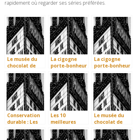
rapidement où regarder ses séries préférées.
Le musée du
La cigogne
La cigogne
chocolat de
porte-bonheur
porte-bonheur
Bayonne : la
: que dit la
: que dit la
mémoire
légende ? Son
légende ? Son
vivante des
influence dans
influence dans
artisans
la littérature
la littérature
basques
enfantine
enfantine
Conservation
Les 10
Le musée du
durable : Les
meilleures
chocolat de
nouvelles
villes d’Italie à
Bayonne : la
méthodes
visiter en 2025
mémoire