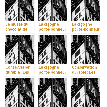
écologiques du
: Ravenne, la
vivante des
British
ville aux huit
artisans
Museum
monuments
basques
UNESCO
Le musée du
La cigogne
La cigogne
chocolat de
porte-bonheur
porte-bonheur
Bayonne : la
: que dit la
: que dit la
mémoire
légende ? Son
légende ? Son
vivante des
influence dans
influence dans
artisans
la littérature
la littérature
basques
enfantine
enfantine
Conservation
La cigogne
Conservation
durable : Les
porte-bonheur
durable : Les
nouvelles
: que dit la
nouvelles
méthodes
légende ? Son
méthodes
écologiques du
influence dans
écologiques du
British
la littérature
British
Museum
enfantine
Museum