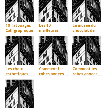
écologiques du
écologiques du
ecologiques du
British
British
British
Museum
Museum
Museum
10 Tatouages
Les 10
Le musee du
Calligraphique
meilleures
chocolat de
s : Citations et
villes d’Italie a
Bayonne : la
Phrases
visiter en 2025
memoire
Uniques pour
: Ravenne, la
vivante des
immortaliser
ville aux huit
artisans
vos amities
monuments
basques
UNESCO
Les choix
Comment les
Comment les
esthetiques
robes annees
robes annees
surprenants du
40 vintage ont
40 vintage ont
generique de
revolutionne la
revolutionne la
Joker 2 (2024)
mode en temps
mode en temps
de guerre
de guerre