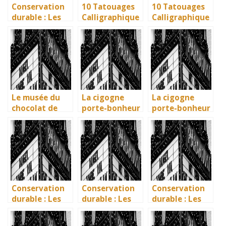
Conservation
10 Tatouages
10 Tatouages
durable : Les
Calligraphique
Calligraphique
nouvelles
s : Citations et
s : Citations et
méthodes
Phrases
Phrases
écologiques du
Uniques pour
Uniques pour
British
immortaliser
immortaliser
Museum
vos amitiés
vos amitiés
Le musée du
La cigogne
La cigogne
chocolat de
porte-bonheur
porte-bonheur
Bayonne : la
: que dit la
: que dit la
mémoire
légende ? Son
légende ? Son
vivante des
influence dans
influence dans
artisans
la littérature
la littérature
basques
enfantine
enfantine
Conservation
Conservation
Conservation
durable : Les
durable : Les
durable : Les
nouvelles
nouvelles
nouvelles
méthodes
méthodes
methodes