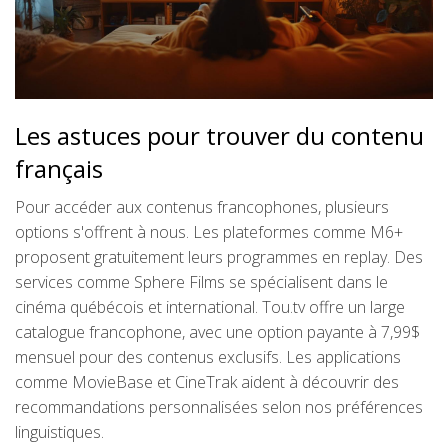
Les astuces pour trouver du contenu
français
Pour accéder aux contenus francophones, plusieurs
options s'offrent à nous. Les plateformes comme M6+
proposent gratuitement leurs programmes en replay. Des
services comme Sphere Films se spécialisent dans le
cinéma québécois et international. Tou.tv offre un large
catalogue francophone, avec une option payante à 7,99$
mensuel pour des contenus exclusifs. Les applications
comme MovieBase et CineTrak aident à découvrir des
recommandations personnalisées selon nos préférences
linguistiques.