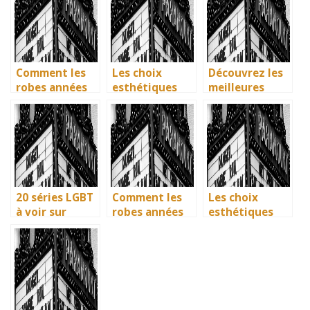
et diversité
vos séries
et diversité
font des
préférées en
font des
étincelles
français
étincelles
Comment les
Les choix
Découvrez les
robes années
esthétiques
meilleures
40 vintage ont
surprenants du
solutions
révolutionné la
générique de
gratuites pour
mode en temps
Joker 2 (2024)
vos séries
de guerre
préférées en
français
20 séries LGBT
Comment les
Les choix
à voir sur
robes années
esthétiques
Netflix : quand
40 vintage ont
surprenants du
science-fiction
révolutionné la
générique de
et diversité
mode en temps
Joker 2 (2024)
font des
de guerre
étincelles