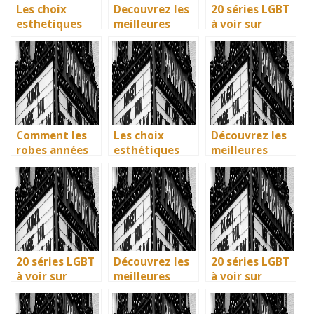
Les choix
Decouvrez les
20 séries LGBT
esthetiques
meilleures
à voir sur
surprenants du
solutions
Netflix : quand
generique de
gratuites pour
science-fiction
Joker 2 (2024)
vos series
et diversité
preferees en
font des
francais
étincelles
Comment les
Les choix
Découvrez les
robes années
esthétiques
meilleures
40 vintage ont
surprenants du
solutions
révolutionné la
générique de
gratuites pour
mode en temps
Joker 2 (2024)
vos séries
de guerre
préférées en
français
20 séries LGBT
Découvrez les
20 séries LGBT
à voir sur
meilleures
à voir sur
Netflix : quand
solutions
Netflix : quand
science-fiction
gratuites pour
science-fiction