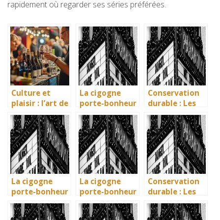
rapidement où regarder ses séries préférées.
Culture et
La cigogne
Conservation
plaisir : l’art de
porte-bonheur
durable : Les
la dégustation
: que dit la
nouvelles
à la foire aux
légende ? Son
méthodes
vins
influence dans
écologiques du
la littérature
British
enfantine
Museum
La cigogne
La cigogne
Conservation
porte-bonheur
porte-bonheur
durable : Les
: que dit la
: que dit la
nouvelles
légende ? Son
légende ? Son
méthodes