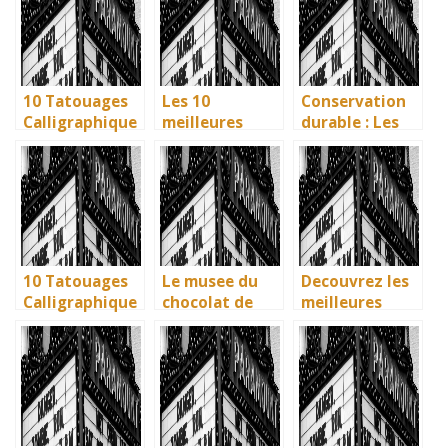
influence dans
influence dans
écologiques du
la littérature
la littérature
British
enfantine
enfantine
Museum
10 Tatouages
Les 10
Conservation
Calligraphique
meilleures
durable : Les
s : Citations et
villes d’Italie à
nouvelles
Phrases
visiter en 2025
méthodes
Uniques pour
: Ravenne, la
écologiques du
immortaliser
ville aux huit
British
vos amitiés
monuments
Museum
UNESCO
10 Tatouages
Le musee du
Decouvrez les
Calligraphique
chocolat de
meilleures
s : Citations et
Bayonne : la
solutions
Phrases
memoire
gratuites pour
Uniques pour
vivante des
vos series
immortaliser
artisans
preferees en
vos amitiés
basques
francais