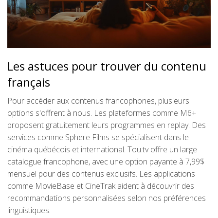
Les astuces pour trouver du contenu
français
Pour accéder aux contenus francophones, plusieurs
options s'offrent à nous. Les plateformes comme M6+
proposent gratuitement leurs programmes en replay. Des
services comme Sphere Films se spécialisent dans le
cinéma québécois et international. Tou.tv offre un large
catalogue francophone, avec une option payante à 7,99$
mensuel pour des contenus exclusifs. Les applications
comme MovieBase et CineTrak aident à découvrir des
recommandations personnalisées selon nos préférences
linguistiques.