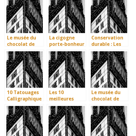
visiter en 2025
mémoire
légende ? Son
: Ravenne, la
vivante des
influence dans
ville aux huit
artisans
la littérature
monuments
basques
enfantine
UNESCO
Le musée du
La cigogne
Conservation
chocolat de
porte-bonheur
durable : Les
Bayonne : la
: que dit la
nouvelles
mémoire
légende ? Son
méthodes
vivante des
influence dans
écologiques du
artisans
la littérature
British
basques
enfantine
Museum
10 Tatouages
Les 10
Le musée du
Calligraphique
meilleures
chocolat de
s : Citations et
villes d’Italie à
Bayonne : la
Phrases
visiter en 2025
mémoire
Uniques pour
: Ravenne, la
vivante des
immortaliser
ville aux huit
artisans
vos amitiés
monuments
basques