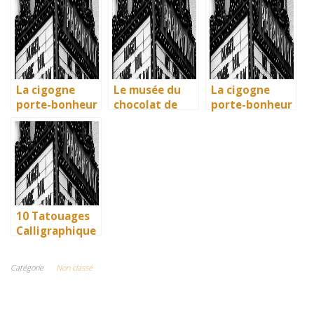
Phrases
visiter en 2025
mémoire
Uniques pour
: Ravenne, la
vivante des
immortaliser
ville aux huit
artisans
vos amitiés
monuments
basques
UNESCO
La cigogne
Le musée du
La cigogne
porte-bonheur
chocolat de
porte-bonheur
: que dit la
Bayonne : la
: que dit la
légende ? Son
mémoire
légende ? Son
influence dans
vivante des
influence dans
la littérature
artisans
la littérature
enfantine
basques
enfantine
10 Tatouages
Calligraphique
s : Citations et
Phrases
Catégorie
Non classé
Uniques pour
immortaliser
vos amitiés