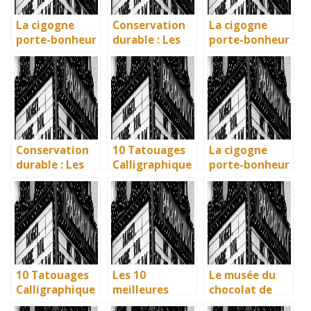
UNESCO
La cigogne
Conservation
La cigogne
porte-bonheur
durable : Les
porte-bonheur
: que dit la
nouvelles
: que dit la
légende ? Son
méthodes
légende ? Son
influence dans
écologiques du
influence dans
la littérature
British
la littérature
enfantine
Museum
enfantine
Conservation
10 Tatouages
La cigogne
durable : Les
Calligraphique
porte-bonheur
nouvelles
s : Citations et
: que dit la
méthodes
Phrases
légende ? Son
écologiques du
Uniques pour
influence dans
British
immortaliser
la littérature
Museum
vos amitiés
enfantine
10 Tatouages
Les 10
Le musée du
Calligraphique
meilleures
chocolat de
s : Citations et
villes d’Italie à
Bayonne : la