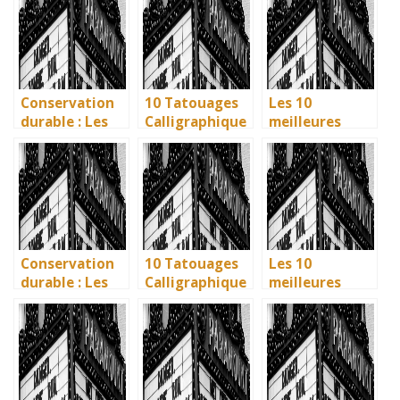
influence dans
écologiques du
Uniques pour
la littérature
British
immortaliser
enfantine
Museum
vos amitiés
Conservation
10 Tatouages
Les 10
durable : Les
Calligraphique
meilleures
nouvelles
s : Citations et
villes d’Italie à
méthodes
Phrases
visiter en 2025
écologiques du
Uniques pour
: Ravenne, la
British
immortaliser
ville aux huit
Museum
vos amitiés
monuments
UNESCO
Conservation
10 Tatouages
Les 10
durable : Les
Calligraphique
meilleures
nouvelles
s : Citations et
villes d’Italie à
méthodes
Phrases
visiter en 2025
écologiques du
Uniques pour
: Ravenne, la
British
immortaliser
ville aux huit
Museum
vos amitiés
monuments
UNESCO