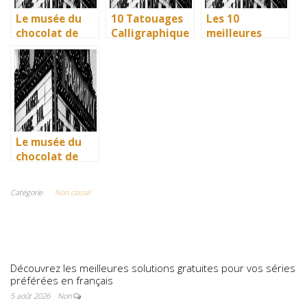
Le musée du
10 Tatouages
Les 10
chocolat de
Calligraphique
meilleures
Bayonne : la
s : Citations et
villes d’Italie à
mémoire
Phrases
visiter en 2025
vivante des
Uniques pour
: Ravenne, la
artisans
immortaliser
ville aux huit
basques
vos amitiés
monuments
UNESCO
Le musée du
chocolat de
Bayonne : la
mémoire
Catégorie
Non classé
vivante des
artisans
basques
Découvrez les meilleures solutions gratuites pour vos séries
préférées en français
5 août 2026
Non