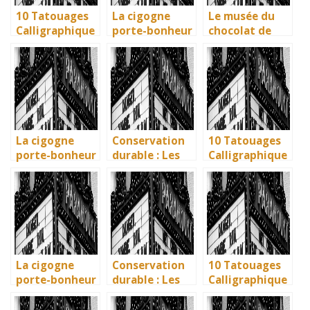
10 Tatouages
La cigogne
Le musée du
Calligraphique
porte-bonheur
chocolat de
s : Citations et
: que dit la
Bayonne : la
Phrases
légende ? Son
mémoire
Uniques pour
influence dans
vivante des
immortaliser
la littérature
artisans
vos amitiés
enfantine
basques
La cigogne
Conservation
10 Tatouages
porte-bonheur
durable : Les
Calligraphique
: que dit la
nouvelles
s : Citations et
légende ? Son
méthodes
Phrases
influence dans
écologiques du
Uniques pour
la littérature
British
immortaliser
enfantine
Museum
vos amitiés
La cigogne
Conservation
10 Tatouages
porte-bonheur
durable : Les
Calligraphique
: que dit la
nouvelles
s : Citations et
légende ? Son
méthodes
Phrases