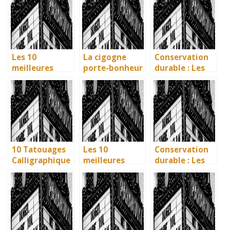
influence dans
écologiques du
Uniques pour
la littérature
British
immortaliser
enfantine
Museum
vos amitiés
Les 10
La cigogne
Conservation
meilleures
porte-bonheur
durable : Les
villes d’Italie à
: que dit la
nouvelles
visiter en 2025
légende ? Son
méthodes
: Ravenne, la
influence dans
écologiques du
ville aux huit
la littérature
British
monuments
enfantine
Museum
UNESCO
10 Tatouages
Les 10
Conservation
Calligraphique
meilleures
durable : Les
s : Citations et
villes d’Italie à
nouvelles
Phrases
visiter en 2025
méthodes
Uniques pour
: Ravenne, la
écologiques du
immortaliser
ville aux huit
British
vos amitiés
monuments
Museum
UNESCO