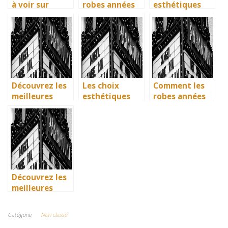
à voir sur
robes années
esthétiques
Netflix : quand
40 vintage ont
surprenants du
science-fiction
révolutionné la
générique de
et diversité
mode en temps
Joker 2 (2024)
font des
de guerre
étincelles
Découvrez les
Les choix
Comment les
meilleures
esthétiques
robes années
solutions
surprenants du
40 vintage ont
gratuites pour
générique de
révolutionné la
vos séries
Joker 2 (2024)
mode en temps
préférées en
de guerre
français
Découvrez les
meilleures
solutions
gratuites pour
Catégorie
Non classé
vos séries