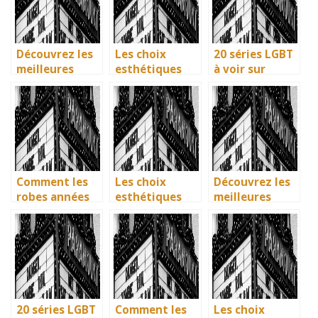
de guerre
préférées en
français
Découvrez les
Les choix
20 séries LGBT
meilleures
esthétiques
à voir sur
solutions
surprenants du
Netflix : quand
gratuites pour
générique de
science-fiction
vos séries
Joker 2 (2024)
et diversité
préférées en
font des
français
étincelles
Comment les
Les choix
Découvrez les
robes années
esthétiques
meilleures
40 vintage ont
surprenants du
solutions
révolutionné la
générique de
gratuites pour
mode en temps
Joker 2 (2024)
vos séries
de guerre
préférées en
français
20 séries LGBT
Comment les
Les choix