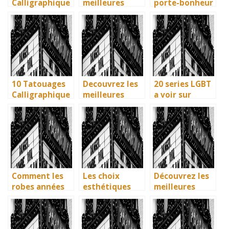
Calligraphique
meilleures
porte-bonheur
s : Citations et
villes d’Italie à
: que dit la
Phrases
visiter en 2025
legende ? Son
Uniques pour
: Ravenne, la
influence dans
immortaliser
ville aux huit
la litterature
vos amitiés
monuments
enfantine
UNESCO
10 Tatouages
Decouvrez les
20 series LGBT
Calligraphique
meilleures
a voir sur
s : Citations et
solutions
Netflix : quand
Phrases
gratuites pour
science-fiction
Uniques pour
vos series
et diversite
immortaliser
preferees en
font des
vos amities
francais
etincelles
Comment les
Les choix
Découvrez les
robes années
esthétiques
meilleures
40 vintage ont
surprenants du
solutions
révolutionné la
générique de
gratuites pour
mode en temps
Joker 2 (2024)
vos séries