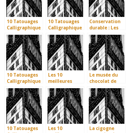
10 Tatouages
10 Tatouages
Conservation
Calligraphique
Calligraphique
durable : Les
s : Citations et
s : Citations et
nouvelles
Phrases
Phrases
méthodes
Uniques pour
Uniques pour
écologiques du
immortaliser
immortaliser
British
vos amitiés
vos amitiés
Museum
10 Tatouages
Les 10
Le musée du
Calligraphique
meilleures
chocolat de
s : Citations et
villes d’Italie à
Bayonne : la
Phrases
visiter en 2025
mémoire
Uniques pour
: Ravenne, la
vivante des
immortaliser
ville aux huit
artisans
vos amitiés
monuments
basques
UNESCO
10 Tatouages
Les 10
La cigogne