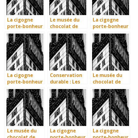
La cigogne
Le musée du
La cigogne
porte-bonheur
chocolat de
porte-bonheur
: que dit la
Bayonne : la
: que dit la
légende ? Son
mémoire
légende ? Son
influence dans
vivante des
influence dans
la littérature
artisans
la littérature
enfantine
basques
enfantine
La cigogne
Conservation
Le musée du
porte-bonheur
durable : Les
chocolat de
: que dit la
nouvelles
Bayonne : la
légende ? Son
méthodes
mémoire
influence dans
écologiques du
vivante des
la littérature
British
artisans
enfantine
Museum
basques
Le musée du
La cigogne
La cigogne
chocolat de
porte-bonheur
porte-bonheur