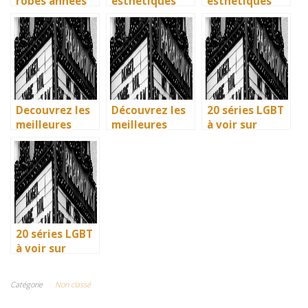
robes annees
esthetiques
esthetiques
40 vintage ont
surprenants du
surprenants du
revolutionne la
generique de
generique de
mode en temps
Joker 2 (2024)
Joker 2 (2024)
de guerre
Decouvrez les
Découvrez les
20 séries LGBT
meilleures
meilleures
à voir sur
solutions
solutions
Netflix : quand
gratuites pour
gratuites pour
science-fiction
vos series
vos séries
et diversité
preferees en
préférées en
font des
francais
français
étincelles
20 séries LGBT
à voir sur
Netflix : quand
science-fiction
Catégorie
Non classé
et diversité
font des