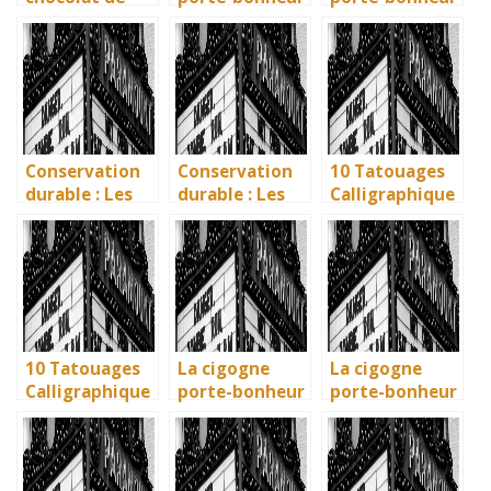
Bayonne : la
: que dit la
: que dit la
mémoire
légende ? Son
légende ? Son
vivante des
influence dans
influence dans
artisans
la littérature
la littérature
basques
enfantine
enfantine
Conservation
Conservation
10 Tatouages
durable : Les
durable : Les
Calligraphique
nouvelles
nouvelles
s : Citations et
méthodes
méthodes
Phrases
écologiques du
écologiques du
Uniques pour
British
British
immortaliser
Museum
Museum
vos amitiés
10 Tatouages
La cigogne
La cigogne
Calligraphique
porte-bonheur
porte-bonheur
s : Citations et
: que dit la
: que dit la
Phrases
légende ? Son
légende ? Son
Uniques pour
influence dans
influence dans
immortaliser
la littérature
la littérature