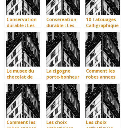
vos amitiés
enfantine
enfantine
Conservation
Conservation
10 Tatouages
durable : Les
durable : Les
Calligraphique
nouvelles
nouvelles
s : Citations et
méthodes
méthodes
Phrases
écologiques du
écologiques du
Uniques pour
British
British
immortaliser
Museum
Museum
vos amities
Le musee du
La cigogne
Comment les
chocolat de
porte-bonheur
robes annees
Bayonne : la
: que dit la
40 vintage ont
memoire
legende ? Son
revolutionne la
vivante des
influence dans
mode en temps
artisans
la litterature
de guerre
basques
enfantine
Comment les
Les choix
Les choix