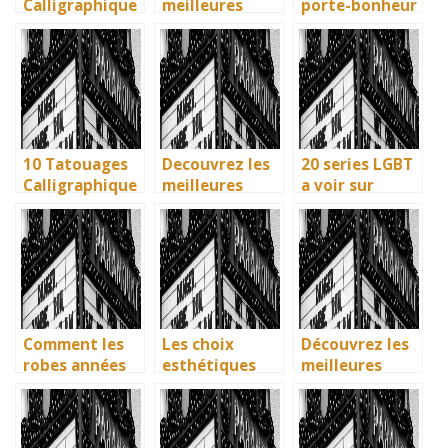
Calligraphique
meilleures
porte-bonheur
s : Citations et
villes d’Italie à
: que dit la
Phrases
visiter en 2025
legende ? Son
Uniques pour
: Ravenne, la
influence dans
immortaliser
ville aux huit
la litterature
vos amitiés
monuments
enfantine
UNESCO
10 Tatouages
Decouvrez les
20 series LGBT
Calligraphique
meilleures
a voir sur
s : Citations et
solutions
Netflix : quand
Phrases
gratuites pour
science-fiction
Uniques pour
vos series
et diversite
immortaliser
preferees en
font des
vos amities
francais
etincelles
Comment les
Les choix
Découvrez les
robes années
esthétiques
meilleures
40 vintage ont
surprenants du
solutions
révolutionné la
générique de
gratuites pour
mode en temps
Joker 2 (2024)
vos séries