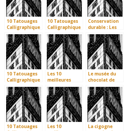
10 Tatouages
10 Tatouages
Conservation
Calligraphique
Calligraphique
durable : Les
s : Citations et
s : Citations et
nouvelles
Phrases
Phrases
méthodes
Uniques pour
Uniques pour
écologiques du
immortaliser
immortaliser
British
vos amitiés
vos amitiés
Museum
10 Tatouages
Les 10
Le musée du
Calligraphique
meilleures
chocolat de
s : Citations et
villes d’Italie à
Bayonne : la
Phrases
visiter en 2025
mémoire
Uniques pour
: Ravenne, la
vivante des
immortaliser
ville aux huit
artisans
vos amitiés
monuments
basques
UNESCO
10 Tatouages
Les 10
La cigogne