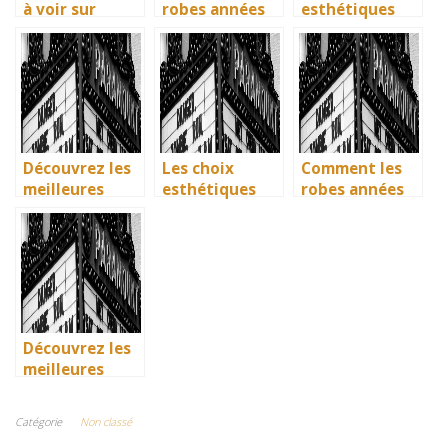
à voir sur
robes années
esthétiques
Netflix : quand
40 vintage ont
surprenants du
science-fiction
révolutionné la
générique de
et diversité
mode en temps
Joker 2 (2024)
font des
de guerre
étincelles
Découvrez les
Les choix
Comment les
meilleures
esthétiques
robes années
solutions
surprenants du
40 vintage ont
gratuites pour
générique de
révolutionné la
vos séries
Joker 2 (2024)
mode en temps
préférées en
de guerre
français
Découvrez les
meilleures
solutions
gratuites pour
Catégorie
Non classé
vos séries