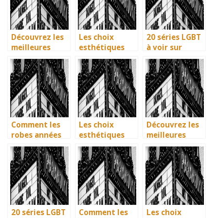
de guerre
préférées en
français
Découvrez les
Les choix
20 séries LGBT
meilleures
esthétiques
à voir sur
solutions
surprenants du
Netflix : quand
gratuites pour
générique de
science-fiction
vos séries
Joker 2 (2024)
et diversité
préférées en
font des
français
étincelles
Comment les
Les choix
Découvrez les
robes années
esthétiques
meilleures
40 vintage ont
surprenants du
solutions
révolutionné la
générique de
gratuites pour
mode en temps
Joker 2 (2024)
vos séries
de guerre
préférées en
français
20 séries LGBT
Comment les
Les choix