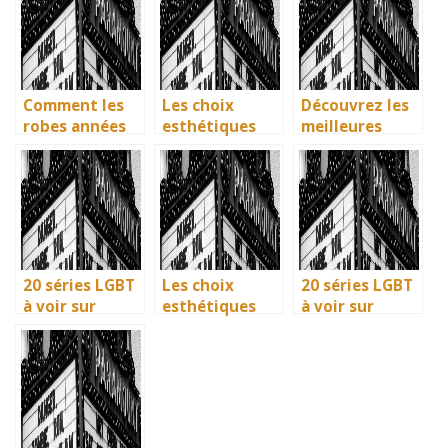
mode en temps
Joker 2 (2024)
vos séries
de guerre
préférées en
français
Comment les
Les choix
Découvrez les
robes années
esthétiques
meilleures
40 vintage ont
surprenants du
solutions
révolutionné la
générique de
gratuites pour
mode en temps
Joker 2 (2024)
vos séries
de guerre
préférées en
français
20 séries LGBT
Les choix
20 séries LGBT
à voir sur
esthétiques
à voir sur
Netflix : quand
surprenants du
Netflix : quand
science-fiction
générique de
science-fiction
et diversité
Joker 2 (2024)
et diversité
font des
font des
étincelles
étincelles