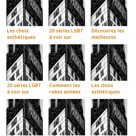
Uniques pour
ecologiques du
vos series
immortaliser
British
preferees en
vos amitiés
Museum
francais
Les choix
20 séries LGBT
Découvrez les
esthétiques
à voir sur
meilleures
surprenants du
Netflix : quand
solutions
générique de
science-fiction
gratuites pour
Joker 2 (2024)
et diversité
vos séries
font des
préférées en
étincelles
français
20 séries LGBT
Comment les
Les choix
à voir sur
robes années
esthétiques
Netflix : quand
40 vintage ont
surprenants du
science-fiction
révolutionné la
générique de
et diversité
mode en temps
Joker 2 (2024)
font des
de guerre
étincelles