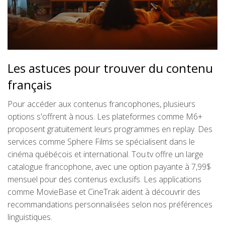
Les astuces pour trouver du contenu
français
Pour accéder aux contenus francophones, plusieurs
options s'offrent à nous. Les plateformes comme M6+
proposent gratuitement leurs programmes en replay. Des
services comme Sphere Films se spécialisent dans le
cinéma québécois et international. Tou.tv offre un large
catalogue francophone, avec une option payante à 7,99$
mensuel pour des contenus exclusifs. Les applications
comme MovieBase et CineTrak aident à découvrir des
recommandations personnalisées selon nos préférences
linguistiques.