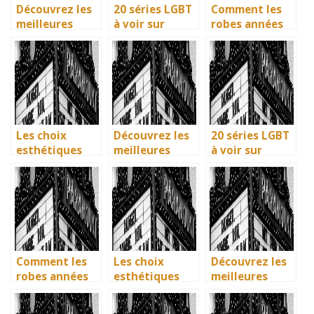
Découvrez les
20 séries LGBT
Comment les
meilleures
à voir sur
robes années
solutions
Netflix : quand
40 vintage ont
gratuites pour
science-fiction
révolutionné la
vos séries
et diversité
mode en temps
préférées en
font des
de guerre
français
étincelles
Les choix
Découvrez les
20 séries LGBT
esthétiques
meilleures
à voir sur
surprenants du
solutions
Netflix : quand
générique de
gratuites pour
science-fiction
Joker 2 (2024)
vos séries
et diversité
préférées en
font des
français
étincelles
Comment les
Les choix
Découvrez les
robes années
esthétiques
meilleures
40 vintage ont
surprenants du
solutions
révolutionné la
générique de
gratuites pour