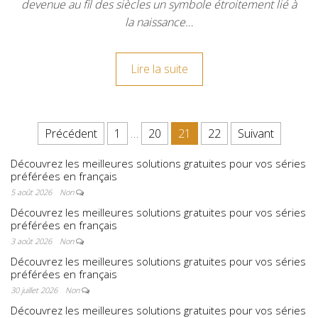
devenue au fil des siècles un symbole étroitement lié à
la naissance…
Lire la suite
Pagination des publications
Précédent
1
…
20
21
22
Suivant
Découvrez les meilleures solutions gratuites pour vos séries
préférées en français
5 août 2026
Non
Découvrez les meilleures solutions gratuites pour vos séries
préférées en français
3 août 2026
Non
Découvrez les meilleures solutions gratuites pour vos séries
préférées en français
30 juillet 2026
Non
Découvrez les meilleures solutions gratuites pour vos séries