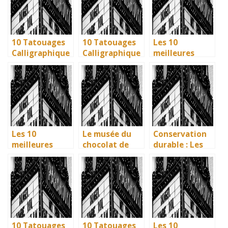
la littérature
British
British
enfantine
Museum
Museum
10 Tatouages
10 Tatouages
Les 10
Calligraphique
Calligraphique
meilleures
s : Citations et
s : Citations et
villes d’Italie à
Phrases
Phrases
visiter en 2025
Uniques pour
Uniques pour
: Ravenne, la
immortaliser
immortaliser
ville aux huit
vos amitiés
vos amitiés
monuments
UNESCO
Les 10
Le musée du
Conservation
meilleures
chocolat de
durable : Les
villes d’Italie à
Bayonne : la
nouvelles
visiter en 2025
mémoire
méthodes
: Ravenne, la
vivante des
écologiques du
ville aux huit
artisans
British
monuments
basques
Museum
UNESCO
10 Tatouages
10 Tatouages
Les 10