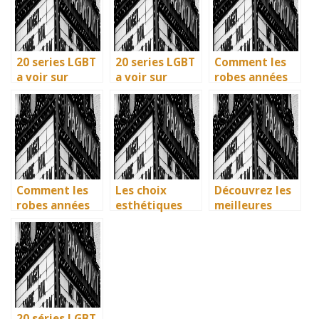
de guerre
preferees en
francais
20 series LGBT
20 series LGBT
Comment les
a voir sur
a voir sur
robes années
Netflix : quand
Netflix : quand
40 vintage ont
science-fiction
science-fiction
révolutionné la
et diversite
et diversite
mode en temps
font des
font des
de guerre
etincelles
etincelles
Comment les
Les choix
Découvrez les
robes années
esthétiques
meilleures
40 vintage ont
surprenants du
solutions
révolutionné la
générique de
gratuites pour
mode en temps
Joker 2 (2024)
vos séries
de guerre
préférées en
français
20 séries LGBT