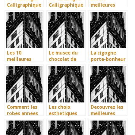
Calligraphique
Calligraphique
meilleures
s : Citations et
s : Citations et
villes d’Italie à
Phrases
Phrases
visiter en 2025
Uniques pour
Uniques pour
: Ravenne, la
immortaliser
immortaliser
ville aux huit
vos amitiés
vos amitiés
monuments
UNESCO
Les 10
Le musee du
La cigogne
meilleures
chocolat de
porte-bonheur
villes d’Italie a
Bayonne : la
: que dit la
visiter en 2025
memoire
legende ? Son
: Ravenne, la
vivante des
influence dans
ville aux huit
artisans
la litterature
monuments
basques
enfantine
UNESCO
Comment les
Les choix
Decouvrez les
robes annees
esthetiques
meilleures
40 vintage ont
surprenants du
solutions
revolutionne la
generique de
gratuites pour
mode en temps
Joker 2 (2024)
vos series