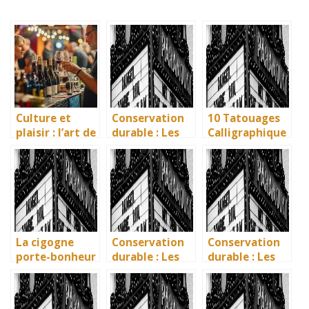
Culture et
Conservation
10 Tatouages
plaisir : l’art de
durable : Les
Calligraphique
la dégustation
nouvelles
s : Citations et
à la foire aux
méthodes
Phrases
vins
écologiques du
Uniques pour
British
immortaliser
Museum
vos amitiés
La cigogne
Conservation
Conservation
porte-bonheur
durable : Les
durable : Les
: que dit la
nouvelles
nouvelles
légende ? Son
méthodes
méthodes
influence dans
écologiques du
écologiques du