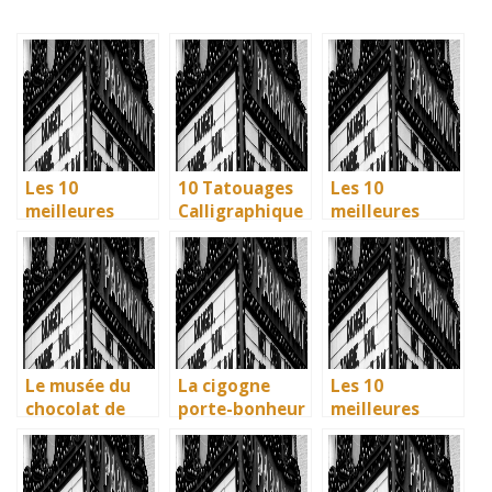
Les 10
10 Tatouages
Les 10
meilleures
Calligraphique
meilleures
villes d’Italie à
s : Citations et
villes d’Italie à
visiter en 2025
Phrases
visiter en 2025
: Ravenne, la
Uniques pour
: Ravenne, la
ville aux huit
immortaliser
ville aux huit
monuments
vos amitiés
monuments
UNESCO
UNESCO
Le musée du
La cigogne
Les 10
chocolat de
porte-bonheur
meilleures
Bayonne : la
: que dit la
villes d’Italie à
mémoire
légende ? Son
visiter en 2025
vivante des
influence dans
: Ravenne, la