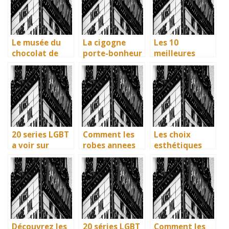
artisans
la littérature
ville aux huit
basques
enfantine
monuments
UNESCO
Le musée du
La cigogne
Les 10
chocolat de
porte-bonheur
meilleures
Bayonne : la
: que dit la
villes d’Italie a
mémoire
legende ? Son
visiter en 2025
vivante des
influence dans
: Ravenne, la
artisans
la litterature
ville aux huit
basques
enfantine
monuments
UNESCO
20 series LGBT
Comment les
Les choix
a voir sur
robes annees
esthétiques
Netflix : quand
40 vintage ont
surprenants du
science-fiction
revolutionne la
générique de
et diversite
mode en temps
Joker 2 (2024)
font des
de guerre
etincelles
Découvrez les
20 séries LGBT
Comment les