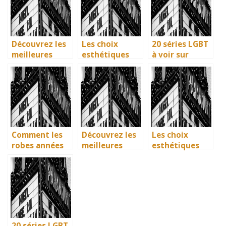
font des
de guerre
étincelles
Découvrez les
Les choix
20 séries LGBT
meilleures
esthétiques
à voir sur
solutions
surprenants du
Netflix : quand
gratuites pour
générique de
science-fiction
vos séries
Joker 2 (2024)
et diversité
préférées en
font des
français
étincelles
Comment les
Découvrez les
Les choix
robes années
meilleures
esthétiques
40 vintage ont
solutions
surprenants du
révolutionné la
gratuites pour
générique de
mode en temps
vos séries
Joker 2 (2024)
de guerre
préférées en
français
20 séries LGBT