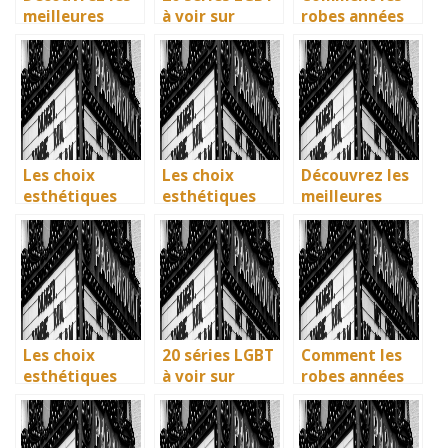
meilleures
à voir sur
robes années
solutions
Netflix : quand
40 vintage ont
gratuites pour
science-fiction
révolutionné la
vos séries
et diversité
mode en temps
préférées en
font des
de guerre
français
étincelles
Les choix
Les choix
Découvrez les
esthétiques
esthétiques
meilleures
surprenants du
surprenants du
solutions
générique de
générique de
gratuites pour
Joker 2 (2024)
Joker 2 (2024)
vos séries
préférées en
français
Les choix
20 séries LGBT
Comment les
esthétiques
à voir sur
robes années
surprenants du
Netflix : quand
40 vintage ont
générique de
science-fiction
révolutionné la
Joker 2 (2024)
et diversité
mode en temps