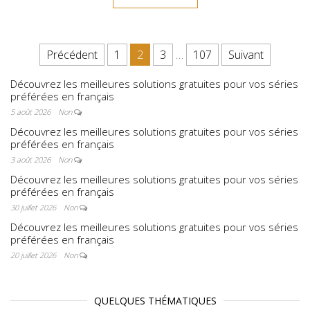
Pagination des publications
Précédent
1
2
3
…
107
Suivant
Découvrez les meilleures solutions gratuites pour vos séries
préférées en français
5 août 2026
Non
Découvrez les meilleures solutions gratuites pour vos séries
préférées en français
3 août 2026
Non
Découvrez les meilleures solutions gratuites pour vos séries
préférées en français
30 juillet 2026
Non
Découvrez les meilleures solutions gratuites pour vos séries
préférées en français
20 juillet 2026
Non
QUELQUES THÉMATIQUES