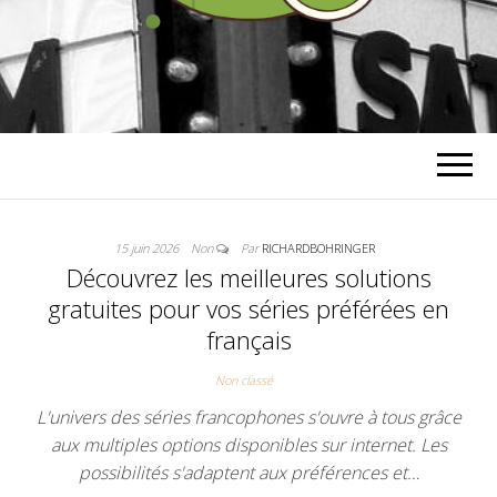
RICHARD
BOHRINGER
15 juin 2026
Non
Par
RICHARDBOHRINGER
Découvrez les meilleures solutions
gratuites pour vos séries préférées en
français
Non classé
L'univers des séries francophones s'ouvre à tous grâce
aux multiples options disponibles sur internet. Les
possibilités s'adaptent aux préférences et…