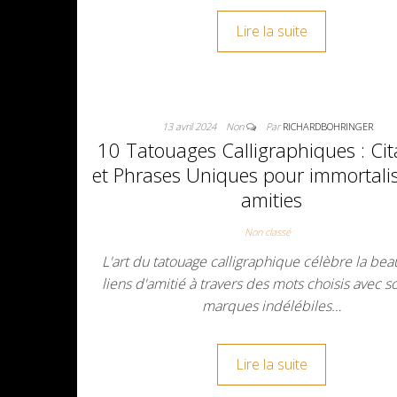
Lire la suite
13 avril 2024
Non
Par
RICHARDBOHRINGER
10 Tatouages Calligraphiques : Cit
et Phrases Uniques pour immortalis
amities
Non classé
L'art du tatouage calligraphique célèbre la bea
liens d'amitié à travers des mots choisis avec s
marques indélébiles…
Lire la suite