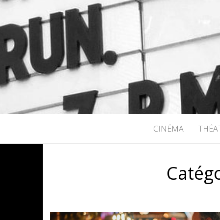
RICHARD B
CINÉMA
THÉA
Catégo