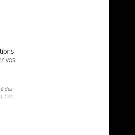
tions
er vos
té des
n. Ces