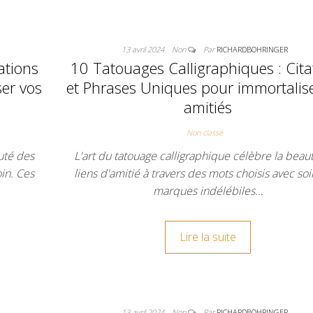
13 avril 2024
Non
Par
RICHARDBOHRINGER
ations
10 Tatouages Calligraphiques : Cita
er vos
et Phrases Uniques pour immortalis
amitiés
Non classé
uté des
L'art du tatouage calligraphique célèbre la beau
oin. Ces
liens d'amitié à travers des mots choisis avec soi
marques indélébiles…
Lire la suite
13 avril 2024
Non
Par
RICHARDBOHRINGER