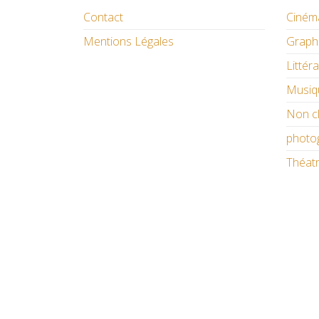
Contact
Ciném
Mentions Légales
Graph
Littér
Musiq
Non c
photo
Théat