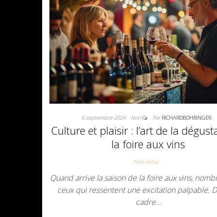
6 septembre 2024
Non
Par
RICHARDBOHRINGER
Culture et plaisir : l’art de la dégust
la foire aux vins
Non classé
Quand arrive la saison de la foire aux vins, nomb
ceux qui ressentent une excitation palpable. 
cadre…