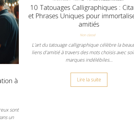
10 Tatouages Calligraphiques : Cita
et Phrases Uniques pour immortalis
amitiés
Non classé
L'art du tatouage calligraphique célèbre la beau
liens d'amitié à travers des mots choisis avec soi
marques indélébiles…
ation à
Lire la suite
reux sont
Dans un