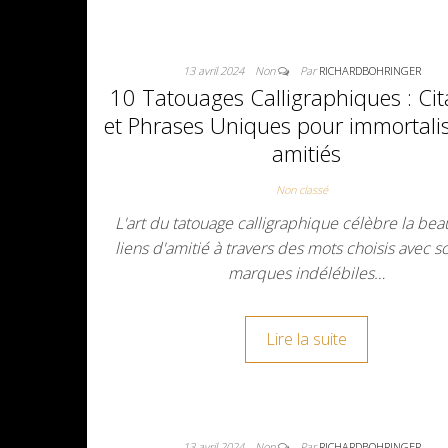
13 avril 2024
Non
Par
RICHARDBOHRINGER
10 Tatouages Calligraphiques : Cit
et Phrases Uniques pour immortalis
amitiés
Non classé
L'art du tatouage calligraphique célèbre la bea
liens d'amitié à travers des mots choisis avec s
marques indélébiles…
Lire la suite
13 avril 2024
Non
Par
RICHARDBOHRINGER