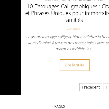
10 Tatouages Calligraphiques : Cit
et Phrases Uniques pour immortalis
amitiés
Non classé
L'art du tatouage calligraphique célèbre la bea
liens d'amitié à travers des mots choisis avec s
marques indélébiles…
Lire la suite
Pagination des publicat
Précédent
1
PAGES