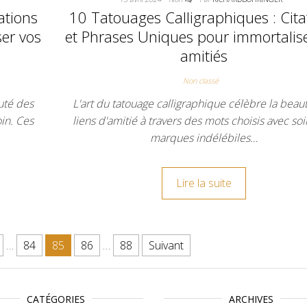
ations
10 Tatouages Calligraphiques : Cita
er vos
et Phrases Uniques pour immortalis
amitiés
Non classé
uté des
L'art du tatouage calligraphique célèbre la beau
oin. Ces
liens d'amitié à travers des mots choisis avec soi
marques indélébiles…
Lire la suite
ions
…
84
85
86
…
88
Suivant
CATÉGORIES
ARCHIVES