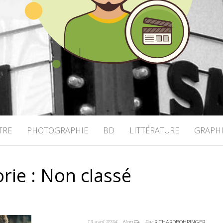
OHRINGER
TRE
PHOTOGRAPHIE
BD
LITTÉRATURE
GRAPH
rie :
Non classé
13 avril 2024
Non
Par
RICHARDBOHRINGER