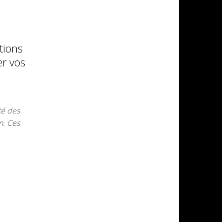
tions
er vos
té des
n. Ces