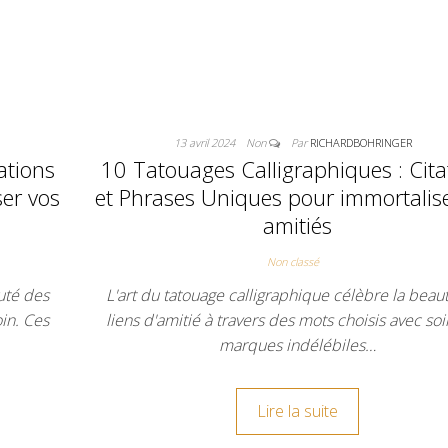
13 avril 2024
Non
Par
RICHARDBOHRINGER
ations
10 Tatouages Calligraphiques : Cita
er vos
et Phrases Uniques pour immortalis
amitiés
Non classé
uté des
L'art du tatouage calligraphique célèbre la beau
oin. Ces
liens d'amitié à travers des mots choisis avec soi
marques indélébiles…
Lire la suite