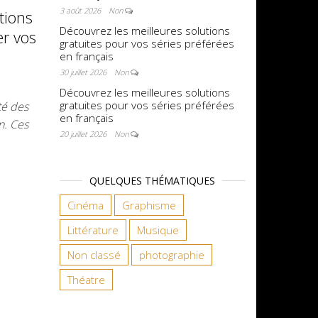
3 août 2026
Non
tions
Découvrez les meilleures solutions
er vos
gratuites pour vos séries préférées
en français
30 juillet 2026
Non
Découvrez les meilleures solutions
gratuites pour vos séries préférées
té des
en français
n. Ces
20 juillet 2026
Non
QUELQUES THÉMATIQUES
Cinéma
Graphisme
Littérature
Musique
Non classé
photographie
Théatre