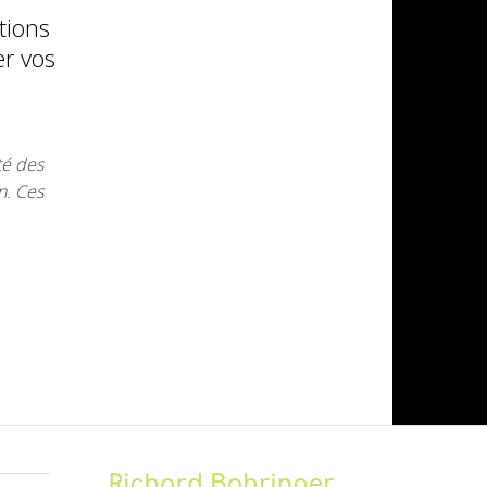
tions
er vos
té des
n. Ces