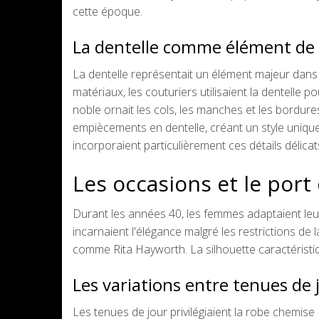
cette époque.
La dentelle comme élément de
La dentelle représentait un élément majeur dans 
matériaux, les couturiers utilisaient la dentelle
noble ornait les cols, les manches et les bordur
empiècements en dentelle, créant un style unique q
incorporaient particulièrement ces détails délicat
Les occasions et le port
Durant les années 40, les femmes adaptaient leu
incarnaient l'élégance malgré les restrictions de
comme Rita Hayworth. La silhouette caractéristiqu
Les variations entre tenues de j
Les tenues de jour privilégiaient la robe chemise 