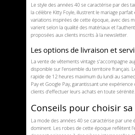
Le style des années 40 se caractérise par des 
la célèbre Kitty Foyle, illustrent le mariage parfa
variations inspirées de cette époque, avec des mot
varient selon la qualité des matériaux et l'authe
proposées aux clients inscrits à la newsletter.
Les options de livraison et ser
La vente de vêtements vintage s'accompagne aujou
disponible sur l'ensemble du territoire français.
rapide de 12 heures maximum du lundi au samedi.
Pay et Google Pay, garantissant une expérience d
clients d'effectuer leurs achats en toute sérénité.
Conseils pour choisir s
La mode des années 40 se caractérise par une él
dominent. Les robes de cette époque reflètent l'es