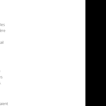
les
ière
ail
e
es
.
aient