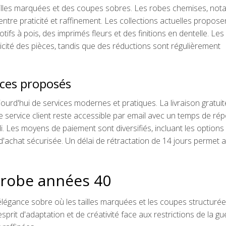
tailles marquées et des coupes sobres. Les robes chemises, no
it entre praticité et raffinement. Les collections actuelles propos
ifs à pois, des imprimés fleurs et des finitions en dentelle. Les 
nticité des pièces, tandis que des réductions sont régulièrement
vices proposés
rd'hui de services modernes et pratiques. La livraison gratuit
 Le service client reste accessible par email avec un temps de ré
 Les moyens de paiement sont diversifiés, incluant les options
'achat sécurisée. Un délai de rétractation de 14 jours permet 
a robe années 40
égance sobre où les tailles marquées et les coupes structuré
prit d'adaptation et de créativité face aux restrictions de la gu