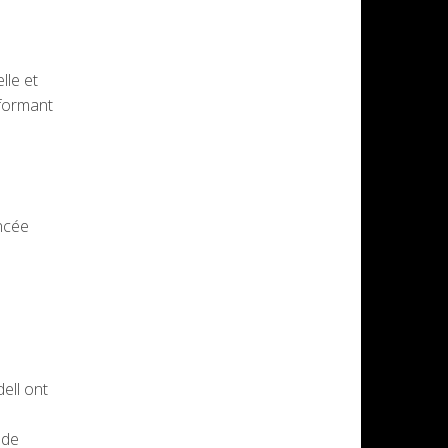
lle et
sformant
encée
ell ont
 de