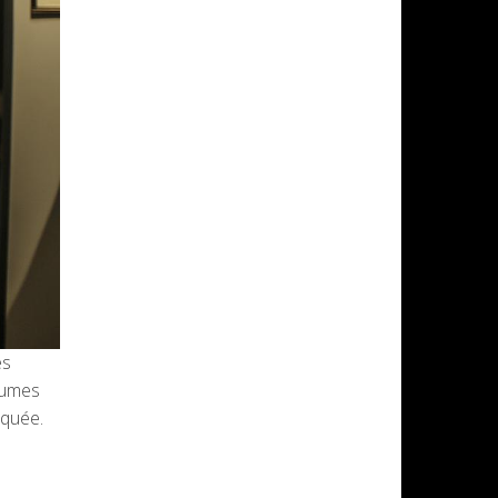
es
stumes
iquée.