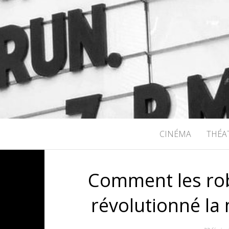
RICHARD B
CINÉMA
THÉA
Comment les rob
révolutionné la