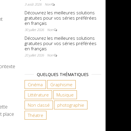
3 août 2026
Non
Découvrez les meilleures solutions
gratuites pour vos séries préférées
nt
en français
30 juillet 2026
Non
Découvrez les meilleures solutions
gratuites pour vos séries préférées
en français
20 juillet 2026
Non
contexte
QUELQUES THÉMATIQUES
Cinéma
Graphisme
Littérature
Musique
Non classé
photographie
ette
nt place
Théatre