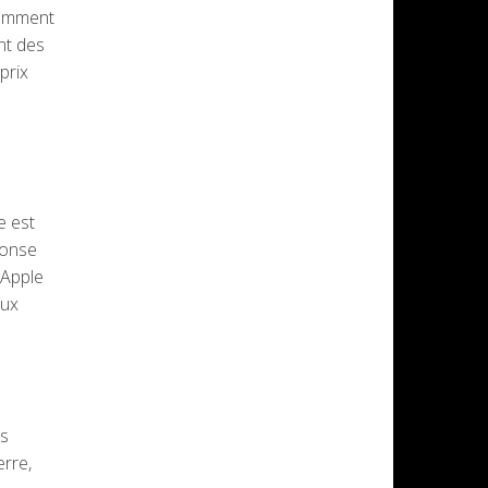
tamment
ent des
prix
e est
ponse
 Apple
aux
es
erre,