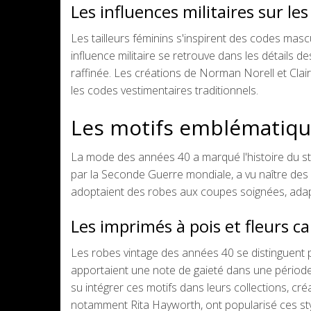
Les influences militaires sur le
Les tailleurs féminins s'inspirent des codes masc
influence militaire se retrouve dans les détails d
raffinée. Les créations de Norman Norell et Cla
les codes vestimentaires traditionnels.
Les motifs emblématiqu
La mode des années 40 a marqué l'histoire du styl
par la Seconde Guerre mondiale, a vu naître des
adoptaient des robes aux coupes soignées, adapté
Les imprimés à pois et fleurs ca
Les robes vintage des années 40 se distinguent p
apportaient une note de gaieté dans une période
su intégrer ces motifs dans leurs collections, cr
notamment Rita Hayworth, ont popularisé ces style