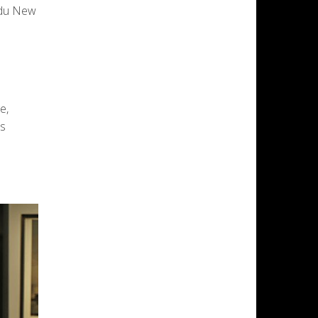
e du New
e,
es