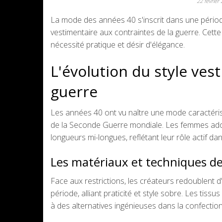
22 février
La mode des années 40 s'inscrit dans une période
vestimentaire aux contraintes de la guerre. Cett
nécessité pratique et désir d'élégance.
L'évolution du style ves
guerre
Les années 40 ont vu naître une mode caractérisé
de la Seconde Guerre mondiale. Les femmes adop
longueurs mi-longues, reflétant leur rôle actif dan
Les matériaux et techniques d
Face aux restrictions, les créateurs redoublent d
période, alliant praticité et style sobre. Les tiss
à des alternatives ingénieuses dans la confectio