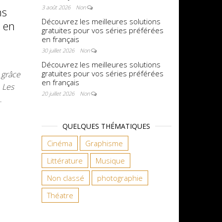
3 août 2026
Non
ns
Découvrez les meilleures solutions
s en
gratuites pour vos séries préférées
en français
30 juillet 2026
Non
Découvrez les meilleures solutions
gratuites pour vos séries préférées
 grâce
en français
 Les
20 juillet 2026
Non
…
QUELQUES THÉMATIQUES
Cinéma
Graphisme
Littérature
Musique
Non classé
photographie
Théatre