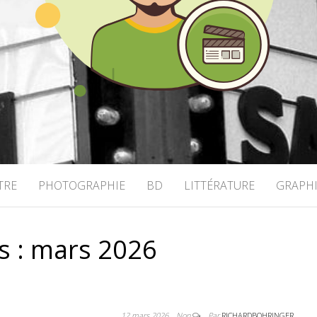
OHRINGER
TRE
PHOTOGRAPHIE
BD
LITTÉRATURE
GRAPH
s :
mars 2026
12 mars 2026
Non
Par
RICHARDBOHRINGER