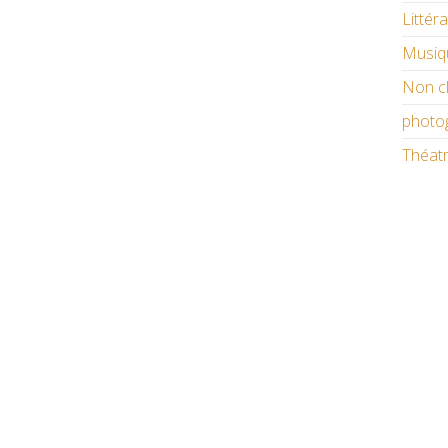
Littér
Musiq
Non c
photo
Théat