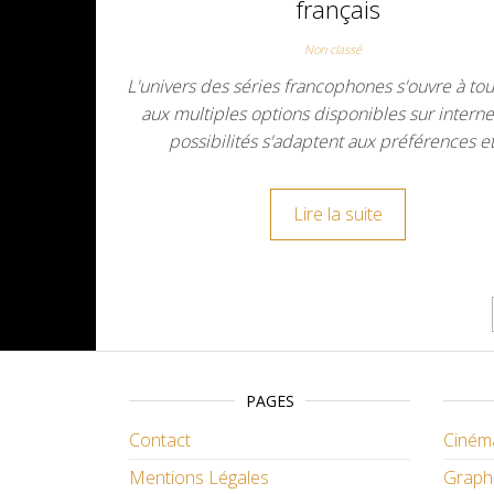
français
Non classé
L'univers des séries francophones s'ouvre à to
aux multiples options disponibles sur interne
possibilités s'adaptent aux préférences e
Lire la suite
Pagination des publicat
PAGES
Contact
Ciném
Mentions Légales
Graph