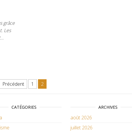
us grâce
t. Les
t…
ions
Précédent
1
2
CATÉGORIES
ARCHIVES
a
août 2026
isme
juillet 2026