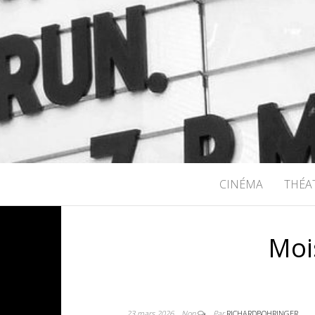
RICHARD B
CINÉMA
THÉA
Moi
23 mars 2026
Non
Par
RICHARDBOHRINGER