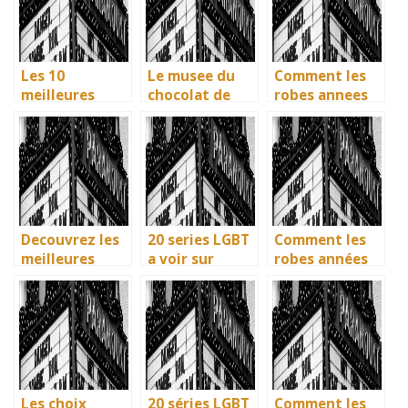
ville aux huit
artisans
immortaliser
monuments
basques
vos amitiés
UNESCO
Les 10
Le musee du
Comment les
meilleures
chocolat de
robes annees
villes d’Italie à
Bayonne : la
40 vintage ont
visiter en 2025
memoire
revolutionne la
: Ravenne, la
vivante des
mode en temps
ville aux huit
artisans
de guerre
monuments
basques
UNESCO
Decouvrez les
20 series LGBT
Comment les
meilleures
a voir sur
robes années
solutions
Netflix : quand
40 vintage ont
gratuites pour
science-fiction
révolutionné la
vos series
et diversite
mode en temps
preferees en
font des
de guerre
francais
etincelles
Les choix
20 séries LGBT
Comment les