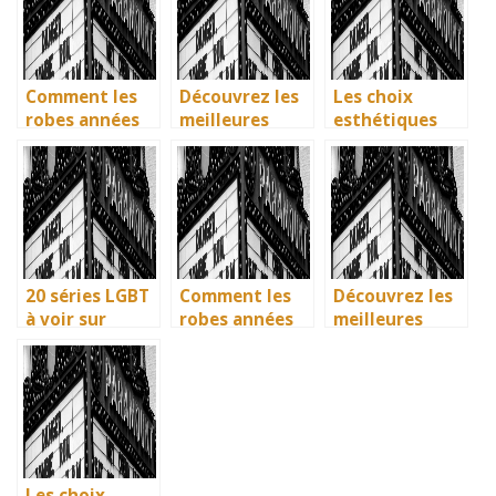
préférées en
font des
français
étincelles
Comment les
Découvrez les
Les choix
robes années
meilleures
esthétiques
40 vintage ont
solutions
surprenants du
révolutionné la
gratuites pour
générique de
mode en temps
vos séries
Joker 2 (2024)
de guerre
préférées en
français
20 séries LGBT
Comment les
Découvrez les
à voir sur
robes années
meilleures
Netflix : quand
40 vintage ont
solutions
science-fiction
révolutionné la
gratuites pour
et diversité
mode en temps
vos séries
font des
de guerre
préférées en
étincelles
français
Les choix