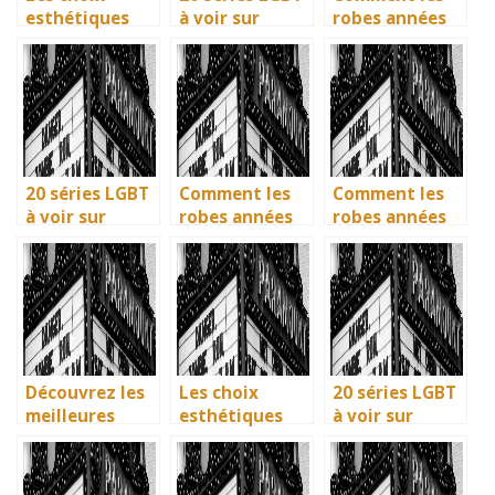
esthétiques
à voir sur
robes années
surprenants du
Netflix : quand
40 vintage ont
générique de
science-fiction
révolutionné la
Joker 2 (2024)
et diversité
mode en temps
font des
de guerre
étincelles
20 séries LGBT
Comment les
Comment les
à voir sur
robes années
robes années
Netflix : quand
40 vintage ont
40 vintage ont
science-fiction
révolutionné la
révolutionné la
et diversité
mode en temps
mode en temps
font des
de guerre
de guerre
étincelles
Découvrez les
Les choix
20 séries LGBT
meilleures
esthétiques
à voir sur
solutions
surprenants du
Netflix : quand
gratuites pour
générique de
science-fiction
vos séries
Joker 2 (2024)
et diversité