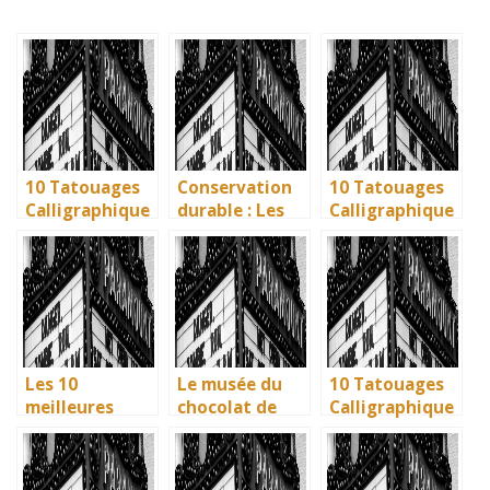
10 Tatouages
Conservation
10 Tatouages
Calligraphique
durable : Les
Calligraphique
s : Citations et
nouvelles
s : Citations et
Phrases
méthodes
Phrases
Uniques pour
écologiques du
Uniques pour
immortaliser
British
immortaliser
vos amitiés
Museum
vos amitiés
Les 10
Le musée du
10 Tatouages
meilleures
chocolat de
Calligraphique
villes d’Italie à
Bayonne : la
s : Citations et
visiter en 2025
mémoire
Phrases
: Ravenne, la
vivante des
Uniques pour