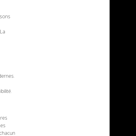
isons
 La
dernes.
ilité.
ures
Les
 chacun