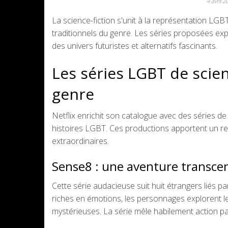
4 avril 
La science-fiction s'unit à la représentation LGB
traditionnels du genre. Les séries proposées expl
des univers futuristes et alternatifs fascinants.
Les séries LGBT de scien
genre
Netflix enrichit son catalogue avec des séries d
histoires LGBT. Ces productions apportent un re
extraordinaires.
Sense8 : une aventure transcen
Cette série audacieuse suit huit étrangers liés 
riches en émotions, les personnages explorent leu
mystérieuses. La série mêle habilement action pa