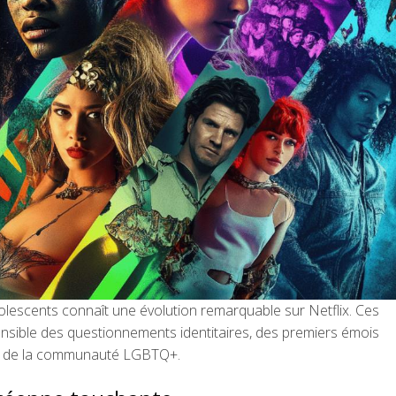
lescents connaît une évolution remarquable sur Netflix. Ces
nsible des questionnements identitaires, des premiers émois
es de la communauté LGBTQ+.