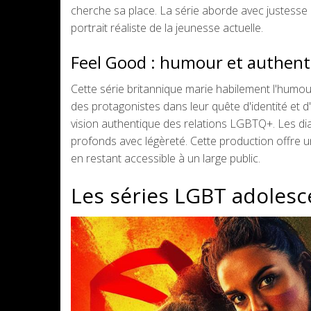
cherche sa place. La série aborde avec justesse d
portrait réaliste de la jeunesse actuelle.
Feel Good : humour et authent
Cette série britannique marie habilement l'humour
des protagonistes dans leur quête d'identité et d
vision authentique des relations LGBTQ+. Les di
profonds avec légèreté. Cette production offre u
en restant accessible à un large public.
Les séries LGBT adoles