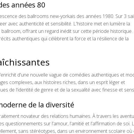
 des années 80
rvescence des ballrooms new-yorkais des années 1980. Sur 3 sa
er avec authenticité et sensibilité. L'histoire met en lumière la
allroom, offrant un regard inédit sur cette période historique.
récits authentiques qui célèbrent la force et la résilience de la
aîchissantes
s'enrichit d'une nouvelle vague de comédies authentiques et mo
s complexes, aux histoires riches, dans un esprit léger et
s de l'identité de genre et de la sexualité avec finesse et sensib
oderne de la diversité
raitement novateur des relations humaines. À travers les avent
es questionnements sur l'amour, l'amitié et l'affirmation de soi. 
lement, sans stéréotypes, dans un environnement scolaire où