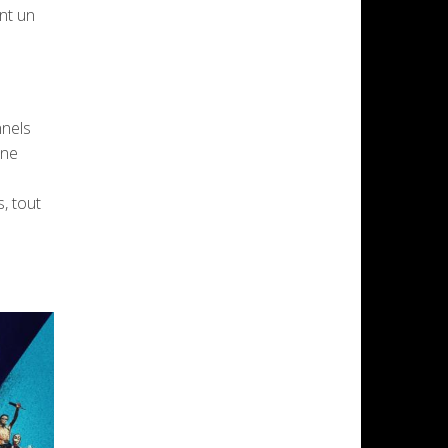
nt un
nnels
une
, tout