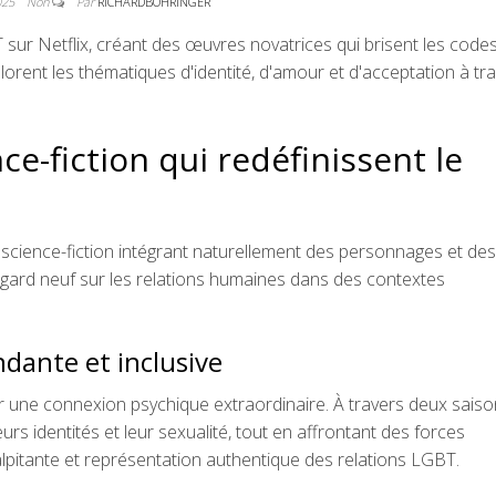
2025
Non
Par
RICHARDBOHRINGER
T sur Netflix, créant des œuvres novatrices qui brisent les code
orent les thématiques d'identité, d'amour et d'acceptation à tr
ce-fiction qui redéfinissent le
e science-fiction intégrant naturellement des personnages et des
gard neuf sur les relations humaines dans des contextes
dante et inclusive
par une connexion psychique extraordinaire. À travers deux sais
rs identités et leur sexualité, tout en affrontant des forces
lpitante et représentation authentique des relations LGBT.