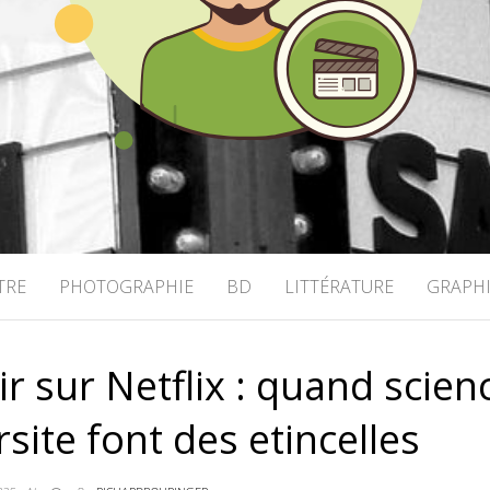
OHRINGER
TRE
PHOTOGRAPHIE
BD
LITTÉRATURE
GRAPH
r sur Netflix : quand scien
ersite font des etincelles