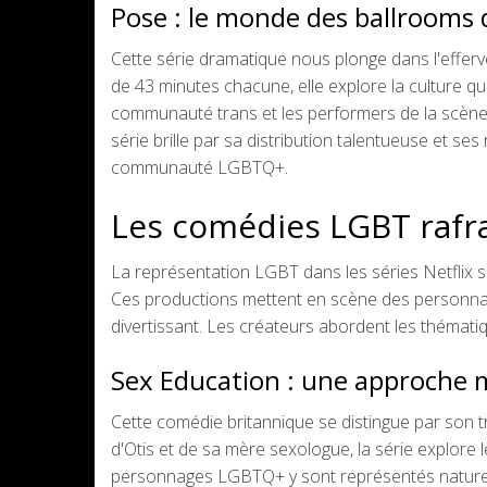
Pose : le monde des ballrooms
Cette série dramatique nous plonge dans l'effe
de 43 minutes chacune, elle explore la culture que
communauté trans et les performers de la scène b
série brille par sa distribution talentueuse et ses 
communauté LGBTQ+.
Les comédies LGBT rafr
La représentation LGBT dans les séries Netflix 
Ces productions mettent en scène des personnage
divertissant. Les créateurs abordent les thématique
Sex Education : une approche m
Cette comédie britannique se distingue par son t
d'Otis et de sa mère sexologue, la série explore l
personnages LGBTQ+ y sont représentés naturel