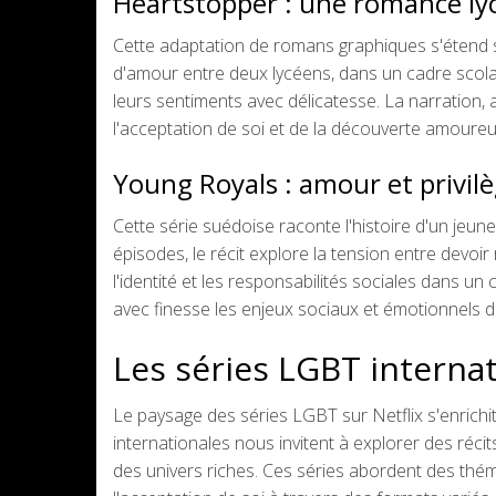
Heartstopper : une romance l
Cette adaptation de romans graphiques s'étend su
d'amour entre deux lycéens, dans un cadre scola
leurs sentiments avec délicatesse. La narration
l'acceptation de soi et de la découverte amoureus
Young Royals : amour et privil
Cette série suédoise raconte l'histoire d'un jeun
épisodes, le récit explore la tension entre devoi
l'identité et les responsabilités sociales dans un
avec finesse les enjeux sociaux et émotionnels d
Les séries LGBT internat
Le paysage des séries LGBT sur Netflix s'enrich
internationales nous invitent à explorer des ré
des univers riches. Ces séries abordent des théma