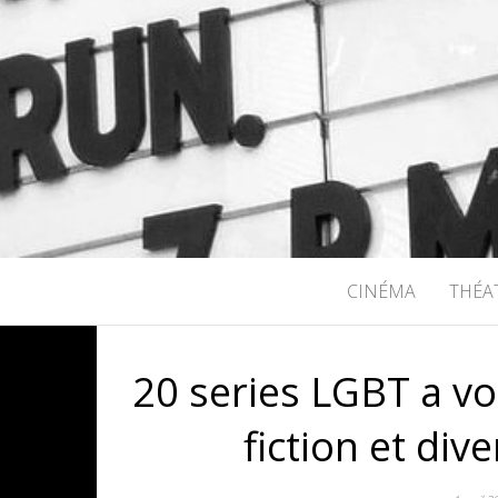
RICHARD B
CINÉMA
THÉA
20 series LGBT a voi
fiction et div