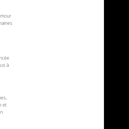
'amour
umaines
ancée
soi à
mes,
e et
un