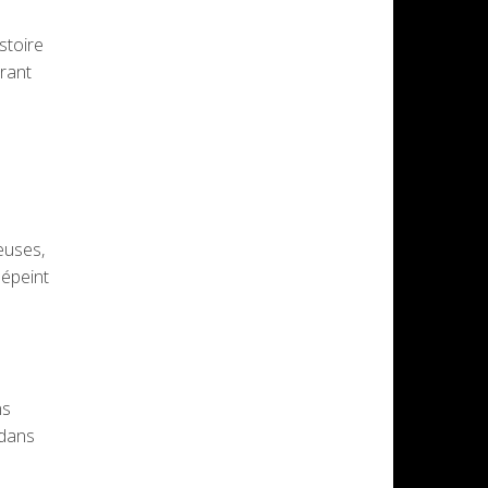
stoire
rant
euses,
dépeint
ns
 dans