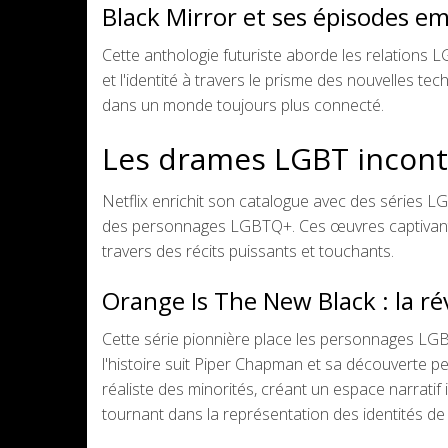
Black Mirror et ses épisodes 
Cette anthologie futuriste aborde les relations 
et l'identité à travers le prisme des nouvelles te
dans un monde toujours plus connecté.
Les drames LGBT inconto
Netflix enrichit son catalogue avec des séries 
des personnages LGBTQ+. Ces œuvres captivantes a
travers des récits puissants et touchants.
Orange Is The New Black : la ré
Cette série pionnière place les personnages LGB
l'histoire suit Piper Chapman et sa découverte pe
réaliste des minorités, créant un espace narratif
tournant dans la représentation des identités de g