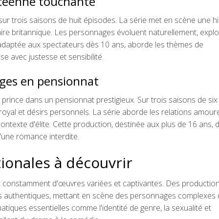
ycéenne touchante
r trois saisons de huit épisodes. La série met en scène une hi
ire britannique. Les personnages évoluent naturellement, explo
, adaptée aux spectateurs dès 10 ans, aborde les thèmes de
e avec justesse et sensibilité.
èges en pensionnat
e prince dans un pensionnat prestigieux. Sur trois saisons de six
r royal et désirs personnels. La série aborde les relations amour
 contexte d'élite. Cette production, destinée aux plus de 16 ans, 
'une romance interdite.
ionales à découvrir
it constamment d'œuvres variées et captivantes. Des productio
cits authentiques, mettant en scène des personnages complexes
tiques essentielles comme l'identité de genre, la sexualité et